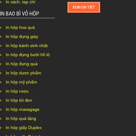
In sách, tạp chí
XEM CHI TIẾT
IN BAO BÌ VỎ HỘP
In hộp hoa quả
In hộp đựng giày
In hộp bánh sinh nhật
In hộp đựng bưởi hồ lô
In hộp đựng quà
In hộp dược phẩm
In hộp mỹ phẩm
In hộp rượu
In hộp tỏi đen
In hộp masagage
In hộp quà tặng
In hộp giấy Duplex