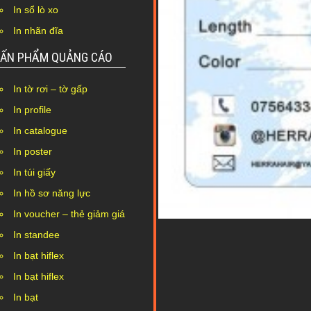
In sổ lò xo
In nhãn đĩa
ẤN PHẨM QUẢNG CÁO
In tờ rơi – tờ gấp
In profile
In catalogue
In poster
In túi giấy
In hồ sơ năng lực
In voucher – thẻ giảm giá
In standee
In bạt hiflex
In bạt hiflex
In bạt