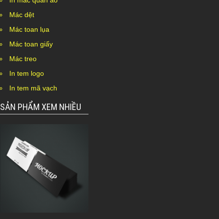
In mác quần áo
Mác dệt
Mác toan lụa
Mác toan giấy
Mác treo
In tem logo
In tem mã vạch
SẢN PHẨM XEM NHIỀU