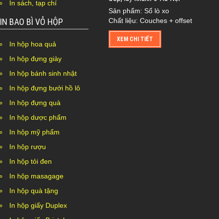
In sách, tạp chí
Sản phẩm: Sổ lò xo
Chất liệu: Couches + offset
IN BAO BÌ VỎ HỘP
XEM CHI TIẾT
In hộp hoa quả
In hộp đựng giày
In hộp bánh sinh nhật
In hộp đựng bưởi hồ lô
In hộp đựng quà
In hộp dược phẩm
In hộp mỹ phẩm
In hộp rượu
In hộp tỏi đen
In hộp masagage
In hộp quà tặng
In hộp giấy Duplex