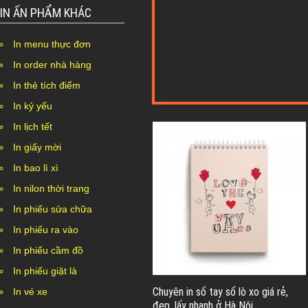
IN ẤN PHẨM KHÁC
In menu thực đơn
In order nhà hàng
In thẻ tích điểm
In kỷ yếu
In lịch tết
In giấy mời
In bao lì xì
In nilon thời trang
In phiếu sửa chữa
In phiếu ra vào
In phiếu cầm đồ
In phiếu giặt là
Chuyên in sổ tay sổ lò xo giá rẻ,
In vé xe
đep, lấy nhanh ở Hà Nội