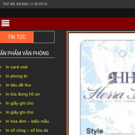
THỨ BẢY, 8/8/2026 | 11:38 UTC+0
TIN TỨC
In hộp giấy Duplex bồi carton giá rẻ ở đâu Hà Nội??
ẤN PHẨM VĂN PHÒNG
In card visit
In phong bì
In tiêu đề thư
In bìa đựng hồ sơ
In giấy ghi chú
In giấy ghi chú
In hóa đơn – biểu mẫu
In sổ còng – sổ bìa da