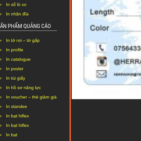
In sổ lò xo
In nhãn đĩa
ẤN PHẨM QUẢNG CÁO
In tờ rơi – tờ gấp
In profile
In catalogue
In poster
In túi giấy
In hồ sơ năng lực
In voucher – thẻ giảm giá
In standee
In bạt hiflex
In bạt hiflex
In bạt