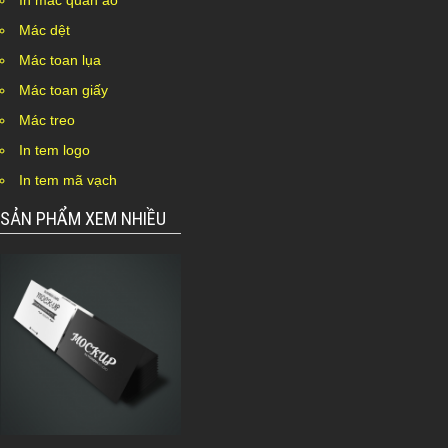
In mác quần áo
Mác dệt
Mác toan lụa
Mác toan giấy
Mác treo
In tem logo
In tem mã vạch
SẢN PHẨM XEM NHIỀU