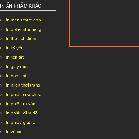
IN ẤN PHẨM KHÁC
In menu thực đơn
In order nhà hàng
In thẻ tích điểm
In kỷ yếu
Nothing Found...
In lịch tết
In giấy mời
In bao lì xì
In nilon thời trang
In phiếu sửa chữa
In phiếu ra vào
In phiếu cầm đồ
In phiếu giặt là
In vé xe