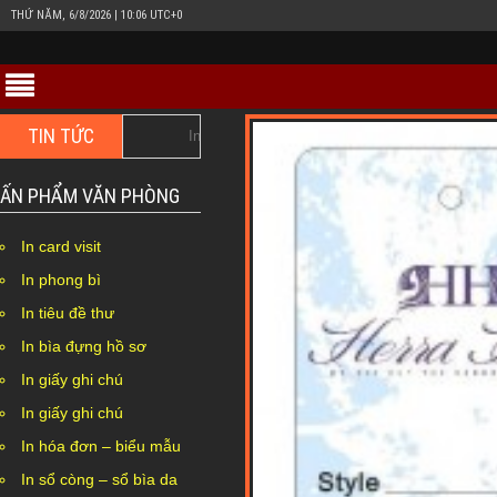
THỨ NĂM, 6/8/2026 | 10:06 UTC+0
TIN TỨC
In hộp giấy Duplex bồi carton giá rẻ ở đâu Hà Nội??
ẤN PHẨM VĂN PHÒNG
In card visit
In phong bì
In tiêu đề thư
In bìa đựng hồ sơ
In giấy ghi chú
In giấy ghi chú
In hóa đơn – biểu mẫu
In sổ còng – sổ bìa da