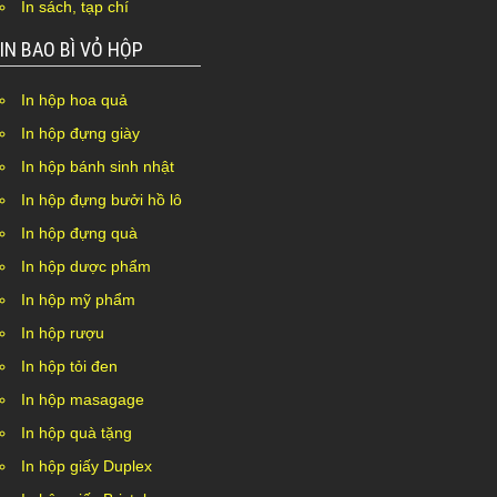
In sách, tạp chí
IN BAO BÌ VỎ HỘP
In hộp hoa quả
In hộp đựng giày
In hộp bánh sinh nhật
In hộp đựng bưởi hồ lô
In hộp đựng quà
In hộp dược phẩm
In hộp mỹ phẩm
In hộp rượu
In hộp tỏi đen
In hộp masagage
In hộp quà tặng
In hộp giấy Duplex