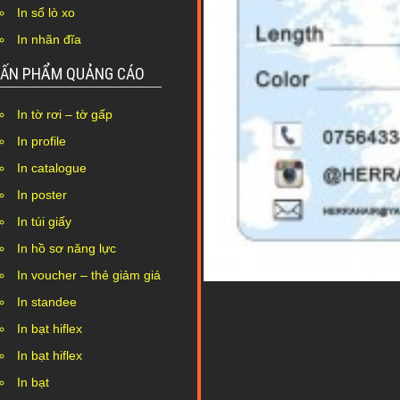
In sổ lò xo
In nhãn đĩa
ẤN PHẨM QUẢNG CÁO
In tờ rơi – tờ gấp
In profile
In catalogue
In poster
In túi giấy
In hồ sơ năng lực
In voucher – thẻ giảm giá
In standee
In bạt hiflex
In bạt hiflex
In bạt