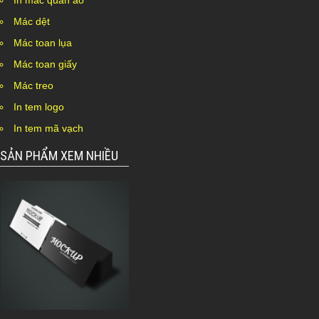
In mác quần áo
Mác dệt
Mác toan lụa
Mác toan giấy
Mác treo
In tem logo
In tem mã vạch
SẢN PHẨM XEM NHIỀU