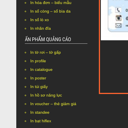
In hóa đơn – biểu mẫu
In sổ còng – sổ bìa da
In sổ lò xo
In nhãn đĩa
ẤN PHẨM QUẢNG CÁO
In tờ rơi – tờ gấp
In profile
In catalogue
In poster
In túi giấy
In hồ sơ năng lực
In voucher – thẻ giảm giá
In standee
In bạt hiflex