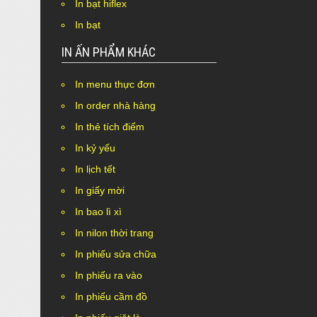
In bạt hiflex
In bạt
IN ẤN PHẨM KHÁC
In menu thực đơn
In order nhà hàng
In thẻ tích điểm
In kỷ yếu
In lịch tết
In giấy mời
In bao lì xì
In nilon thời trang
In phiếu sửa chữa
In phiếu ra vào
In phiếu cầm đồ