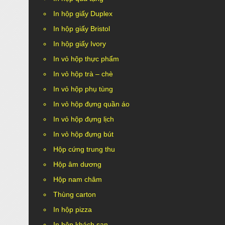
In hộp giấy Duplex
In hộp giấy Bristol
In hộp giấy Ivory
In vỏ hộp thực phẩm
In vỏ hộp trà – chè
In vỏ hộp phụ tùng
In vỏ hộp đựng quần áo
In vỏ hộp đựng lịch
In vỏ hộp đựng bút
Hộp cứng trung thu
Hộp âm dương
Hộp nam châm
Thùng carton
In hộp pizza
In hộp khách sạn