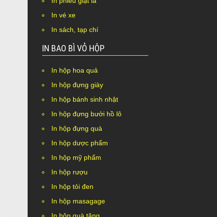
In phiếu giặt là
Nothing Found.
In vé xe
In sách, tạp chí
IN BAO BÌ VỎ HỘP
In hộp hoa quả
In hộp đựng giày
In hộp bánh sinh nhật
In hộp đựng bưởi hồ lô
In hộp đựng quà
In hộp dược phẩm
In hộp mỹ phẩm
In hộp rượu
In hộp tỏi đen
In hộp masagage
In hộp quà tặng