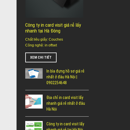
Công ty in card visit giá rẻ lấy
nhanh tại Hà Đông
Chất liêu giấy: Couches
Công nghệ: in offset
XEM CHI TIẾT
In bìa đựng hồ sơ giá rẻ
nhất ở đâu Hà Nội |
0902254648
Địa chỉ in card visit lấy
nhanh giá rẻ nhất ở đâu
Hà Nội
Công ty in card visit lấy
nhanh giá rẻ tại Hà Nội