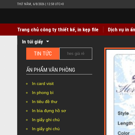
THỨ NĂM, 6/8/2026 | 12:58 UTC+0
Trang chủ công ty thiết kế, in kẹp file
Dịch vụ in ấ
In túi giấy
TIN TỨC
n mác quần áo giấy Couches giá rẻ
In hộp giấy Duplex bồi 
ẤN PHẨM VĂN PHÒNG
In card visit
In phong bì
In tiêu đề thư
In bìa đựng hồ sơ
In giấy ghi chú
In giấy ghi chú