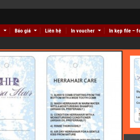
n
Báo giá
Liên hệ
In voucher
In kẹp file – f
carton giá rẻ ở đâu Hà Nội??
Địa chỉ in tem decal giấy giá rẻ