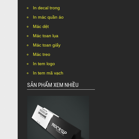
In decal trong
In mác quần áo
Mác dệt
Mác toan lụa
Mác toan giấy
Mác treo
In tem logo
In tem mã vạch
SẢN PHẨM XEM NHIỀU