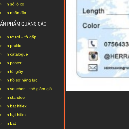
In sổ lò xo
In nhãn đĩa
ẤN PHẨM QUẢNG CÁO
In tờ rơi – tờ gấp
In profile
In catalogue
In poster
In túi giấy
In hồ sơ năng lực
In voucher – thẻ giảm giá
In standee
In bạt hiflex
In bạt hiflex
In bạt