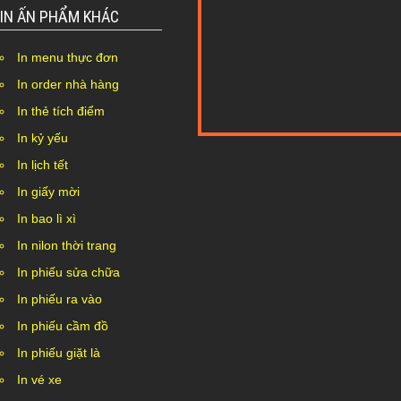
IN ẤN PHẨM KHÁC
In menu thực đơn
In order nhà hàng
In thẻ tích điểm
In kỷ yếu
Nothing Found...
In lịch tết
In giấy mời
In bao lì xì
In nilon thời trang
In phiếu sửa chữa
In phiếu ra vào
In phiếu cầm đồ
In phiếu giặt là
In vé xe