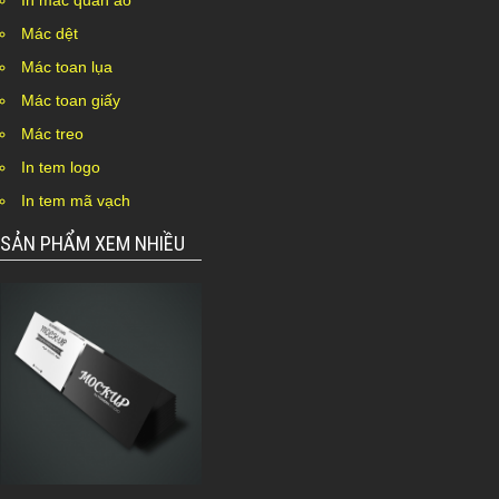
In mác quần áo
Mác dệt
Mác toan lụa
Mác toan giấy
Mác treo
In tem logo
In tem mã vạch
SẢN PHẨM XEM NHIỀU