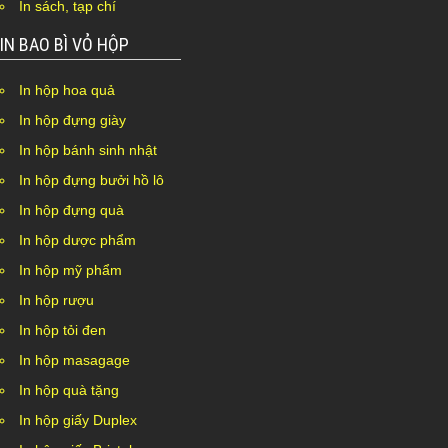
In sách, tạp chí
IN BAO BÌ VỎ HỘP
In hộp hoa quả
In hộp đựng giày
In hộp bánh sinh nhật
In hộp đựng bưởi hồ lô
In hộp đựng quà
In hộp dược phẩm
In hộp mỹ phẩm
In hộp rượu
In hộp tỏi đen
In hộp masagage
In hộp quà tặng
In hộp giấy Duplex