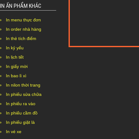
IN ẤN PHẨM KHÁC
In menu thực đơn
In order nhà hàng
In thẻ tích điểm
In kỷ yếu
Nothing Found...
In lịch tết
In giấy mời
In bao lì xì
In nilon thời trang
In phiếu sửa chữa
In phiếu ra vào
In phiếu cầm đồ
In phiếu giặt là
In vé xe