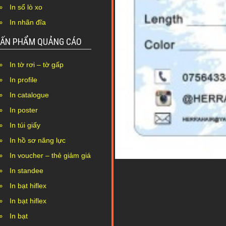
In sổ lò xo
In nhãn đĩa
ẤN PHẨM QUẢNG CÁO
In tờ rơi – tờ gấp
In profile
In catalogue
In poster
In túi giấy
In hồ sơ năng lực
In voucher – thẻ giảm giá
In standee
In bạt hiflex
In bạt hiflex
In bạt