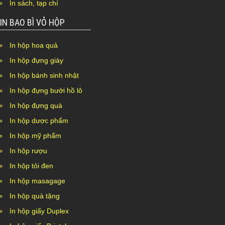
In sách, tạp chí
IN BAO BÌ VỎ HỘP
In hộp hoa quả
In hộp đựng giày
In hộp bánh sinh nhật
In hộp đựng bưởi hồ lô
In hộp đựng quà
In hộp dược phẩm
In hộp mỹ phẩm
In hộp rượu
In hộp tỏi đen
In hộp masagage
In hộp quà tặng
In hộp giấy Duplex