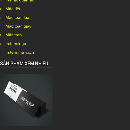
In mác quần áo
Mác dệt
Mác toan lụa
Mác toan giấy
Mác treo
In tem logo
In tem mã vạch
SẢN PHẨM XEM NHIỀU