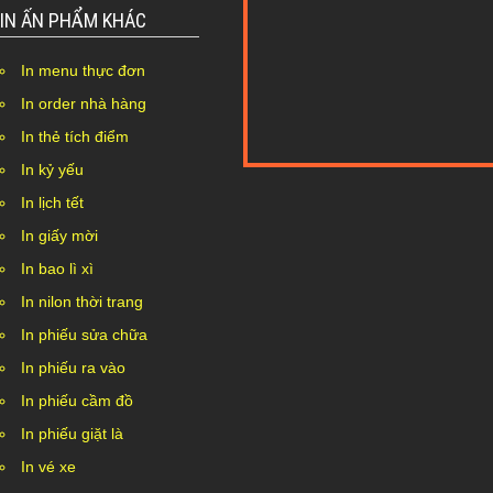
IN ẤN PHẨM KHÁC
In menu thực đơn
In order nhà hàng
In thẻ tích điểm
In kỷ yếu
Nothing Found...
In lịch tết
In giấy mời
In bao lì xì
In nilon thời trang
In phiếu sửa chữa
In phiếu ra vào
In phiếu cầm đồ
In phiếu giặt là
In vé xe