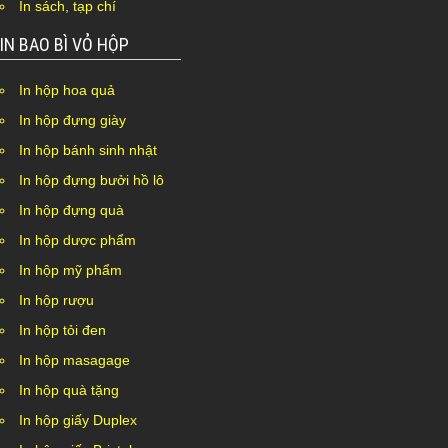
In sách, tạp chí
IN BAO BÌ VỎ HỘP
In hộp hoa quả
In hộp đựng giày
In hộp bánh sinh nhật
In hộp đựng bưởi hồ lô
In hộp đựng quà
In hộp dược phẩm
In hộp mỹ phẩm
In hộp rượu
In hộp tỏi đen
In hộp masagage
In hộp quà tặng
In hộp giấy Duplex