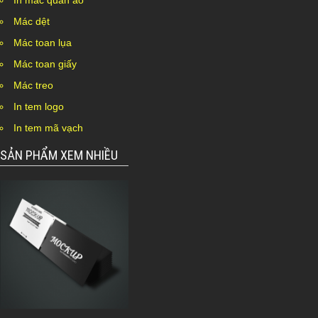
In mác quần áo
Mác dệt
Mác toan lụa
Mác toan giấy
Mác treo
In tem logo
In tem mã vạch
SẢN PHẨM XEM NHIỀU