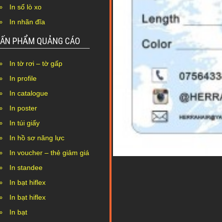
In sổ lò xo
In nhãn đĩa
ẤN PHẨM QUẢNG CÁO
In tờ rơi – tờ gấp
In profile
In catalogue
In poster
In túi giấy
In hồ sơ năng lực
In voucher – thẻ giảm giá
In standee
In bạt hiflex
In bạt hiflex
In bạt