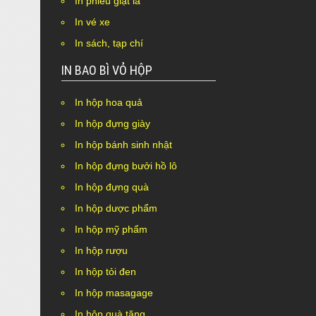
In phiếu giặt là
Nothing Found.
In vé xe
In sách, tạp chí
IN BAO BÌ VỎ HỘP
In hộp hoa quả
In hộp đựng giày
In hộp bánh sinh nhật
In hộp đựng bưởi hồ lô
In hộp đựng quà
In hộp dược phẩm
In hộp mỹ phẩm
In hộp rượu
In hộp tỏi đen
In hộp masagage
In hộp quà tặng