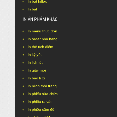
In bạt hiflex
In bạt
IN ẤN PHẨM KHÁC
In menu thực đơn
In order nhà hàng
In thẻ tích điểm
In kỷ yếu
In lịch tết
In giấy mời
In bao lì xì
In nilon thời trang
In phiếu sửa chữa
In phiếu ra vào
In phiếu cầm đồ