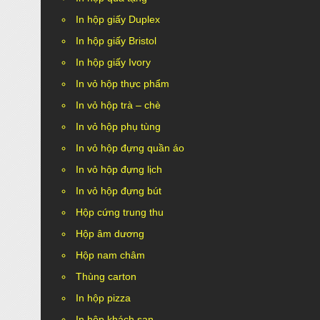
In hộp giấy Duplex
In hộp giấy Bristol
In hộp giấy Ivory
In vỏ hộp thực phẩm
In vỏ hộp trà – chè
In vỏ hộp phụ tùng
In vỏ hộp đựng quần áo
In vỏ hộp đựng lịch
In vỏ hộp đựng bút
Hộp cứng trung thu
Hộp âm dương
Hộp nam châm
Thùng carton
In hộp pizza
In hộp khách sạn