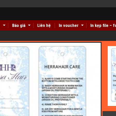
n
Báo giá
Liên hệ
In voucher
In kẹp file – f
ồi carton giá rẻ ở đâu Hà Nội??
Địa chỉ in tem decal giấy gi