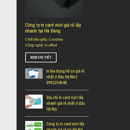
Công ty in card visit giá rẻ lấy
nhanh tại Hà Đông
Chất liêu giấy: Couches
Công nghệ: in offset
XEM CHI TIẾT
In bìa đựng hồ sơ giá rẻ
nhất ở đâu Hà Nội |
0902254648
Địa chỉ in card visit lấy
nhanh giá rẻ nhất ở đâu
Hà Nội
Công ty in card visit lấy
nhanh giá rẻ tại Hà Nội