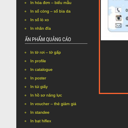
In hóa đơn – biểu mẫu
In sổ còng – sổ bìa da
In sổ lò xo
In nhãn đĩa
ẤN PHẨM QUẢNG CÁO
In tờ rơi – tờ gấp
In profile
In catalogue
In poster
In túi giấy
In hồ sơ năng lực
In voucher – thẻ giảm giá
In standee
In bạt hiflex