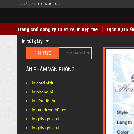
THỨ SÁU, 7/8/2026 | 6:00 UTC+0
Trang chủ công ty thiết kế, in kẹp file
Dịch vụ in ấ
In túi giấy
TIN TỨC
 nhãn mác quần áo giấy Couches giá rẻ
In hộp giấy Duplex b
ẤN PHẨM VĂN PHÒNG
In card visit
In phong bì
In tiêu đề thư
In bìa đựng hồ sơ
In giấy ghi chú
In giấy ghi chú