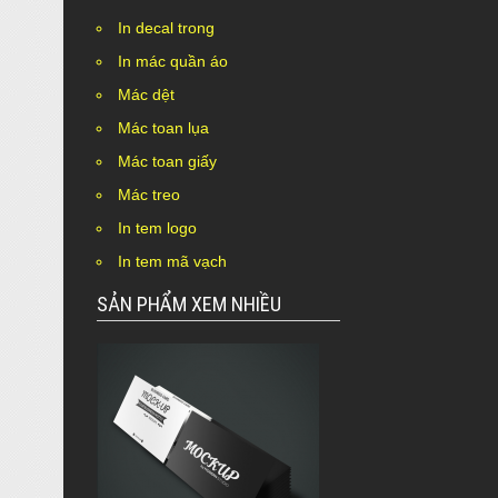
In decal trong
In mác quần áo
Mác dệt
Mác toan lụa
Mác toan giấy
Mác treo
In tem logo
In tem mã vạch
SẢN PHẨM XEM NHIỀU