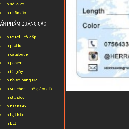
In sổ lò xo
In nhãn đĩa
ẤN PHẨM QUẢNG CÁO
In tờ rơi – tờ gấp
In profile
In catalogue
In poster
In túi giấy
In hồ sơ năng lực
In voucher – thẻ giảm giá
In standee
In bạt hiflex
In bạt hiflex
In bạt