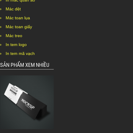
In mác quần áo
Mác dệt
Mác toan lụa
Mác toan giấy
Mác treo
In tem logo
In tem mã vạch
SẢN PHẨM XEM NHIỀU