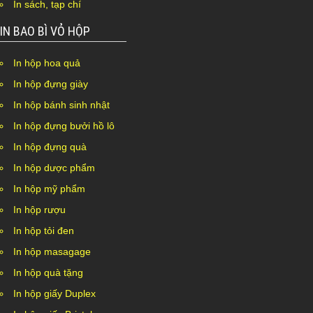
In sách, tạp chí
IN BAO BÌ VỎ HỘP
In hộp hoa quả
In hộp đựng giày
In hộp bánh sinh nhật
In hộp đựng bưởi hồ lô
In hộp đựng quà
In hộp dược phẩm
In hộp mỹ phẩm
In hộp rượu
In hộp tỏi đen
In hộp masagage
In hộp quà tặng
In hộp giấy Duplex