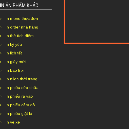
IN ẤN PHẨM KHÁC
In menu thực đơn
In order nhà hàng
In thẻ tích điểm
In kỷ yếu
Nothing Found...
In lịch tết
In giấy mời
In bao lì xì
In nilon thời trang
In phiếu sửa chữa
In phiếu ra vào
In phiếu cầm đồ
In phiếu giặt là
In vé xe