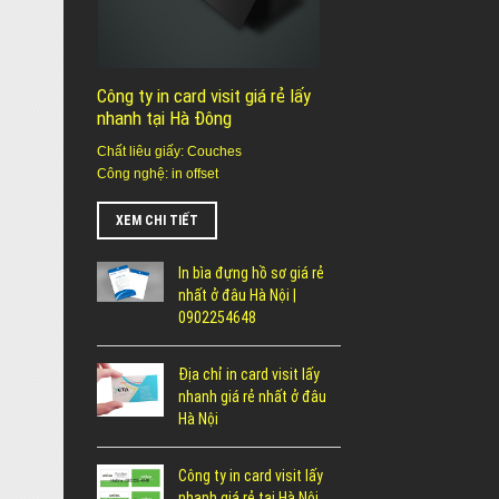
Công ty in card visit giá rẻ lấy
nhanh tại Hà Đông
Chất liêu giấy: Couches
Công nghệ: in offset
XEM CHI TIẾT
In bìa đựng hồ sơ giá rẻ
nhất ở đâu Hà Nội |
0902254648
Địa chỉ in card visit lấy
nhanh giá rẻ nhất ở đâu
Hà Nội
Công ty in card visit lấy
nhanh giá rẻ tại Hà Nội