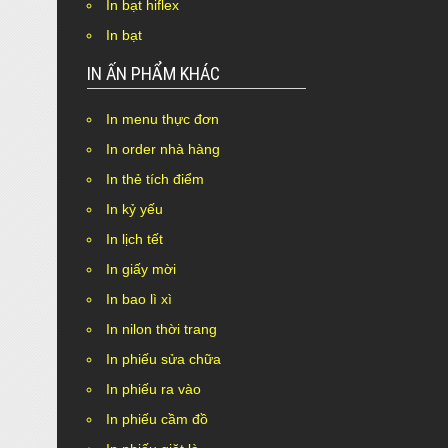
In bạt hiflex
In bạt
IN ẤN PHẨM KHÁC
In menu thực đơn
In order nhà hàng
In thẻ tích điểm
In kỷ yếu
In lịch tết
In giấy mời
In bao lì xì
In nilon thời trang
In phiếu sửa chữa
In phiếu ra vào
In phiếu cầm đồ