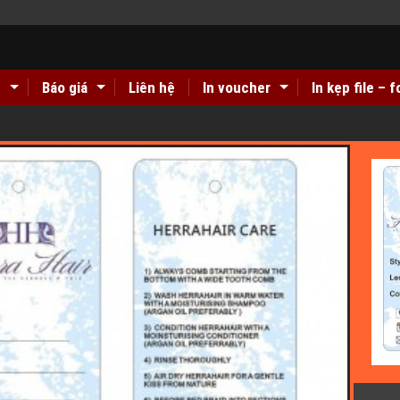
n
Báo giá
Liên hệ
In voucher
In kẹp file – f
 Hà Nội??
Địa chỉ in tem decal giấy giá rẻ lấy nhanh Hà Nội, 