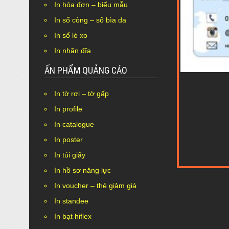
In hóa đơn – biểu mẫu
In sổ còng – sổ bìa da
In sổ lò xo
In nhãn đĩa
ẤN PHẨM QUẢNG CÁO
In tờ rơi – tờ gấp
In profile
In catalogue
In poster
In túi giấy
In hồ sơ năng lực
In voucher – thẻ giảm giá
In standee
In bạt hiflex