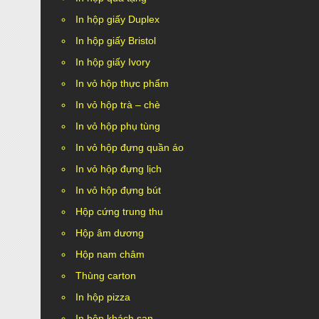
In hộp giấy Duplex
In hộp giấy Bristol
In hộp giấy Ivory
In vỏ hộp thực phẩm
In vỏ hộp trà – chè
In vỏ hộp phụ tùng
In vỏ hộp đựng quần áo
In vỏ hộp đựng lịch
In vỏ hộp đựng bút
Hộp cứng trung thu
Hộp âm dương
Hộp nam châm
Thùng carton
In hộp pizza
In hộp khách sạn