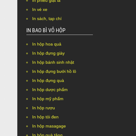
In phiếu giặt là
Nothing Found.
In vé xe
In sách, tạp chí
IN BAO BÌ VỎ HỘP
In hộp hoa quả
In hộp đựng giày
In hộp bánh sinh nhật
In hộp đựng bưởi hồ lô
In hộp đựng quà
In hộp dược phẩm
In hộp mỹ phẩm
In hộp rượu
In hộp tỏi đen
In hộp masagage
In hộp quà tặng