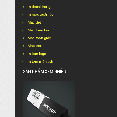
In decal trong
In mác quần áo
Mác dệt
Mác toan lụa
Mác toan giấy
Mác treo
In tem logo
In tem mã vạch
SẢN PHẨM XEM NHIỀU