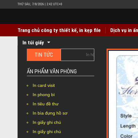
THỨ SÁU, 7/8/2026 | 2:42 UTC+0
Trang chủ công ty thiết kế, in kẹp file
Dịch vụ in ấ
In túi giấy
TIN TỨC
In hộp giấy Duplex bồi carton giá rẻ ở đâu
ẤN PHẨM VĂN PHÒNG
In card visit
In phong bì
In tiêu đề thư
In bìa đựng hồ sơ
In giấy ghi chú
In giấy ghi chú