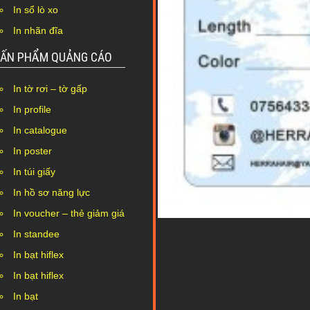
In sổ lò xo
In nhãn đĩa
ẤN PHẨM QUẢNG CÁO
In tờ rơi – tờ gấp
In profile
In catalogue
In poster
In túi giấy
In hồ sơ năng lực
In voucher – thẻ giảm giá
In standee
In bạt hiflex
In bạt hiflex
In bạt