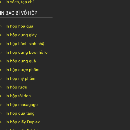
In sách, tạp chí
IN BAO BÌ VỎ HỘP
In hộp hoa quả
In hộp đựng giày
In hộp bánh sinh nhật
In hộp đựng bưởi hồ lô
In hộp đựng quà
In hộp dược phẩm
In hộp mỹ phẩm
In hộp rượu
In hộp tỏi đen
In hộp masagage
In hộp quà tặng
In hộp giấy Duplex