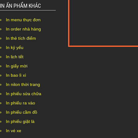
IN ẤN PHẨM KHÁC
In menu thực đơn
In order nhà hàng
In thẻ tích điểm
In kỷ yếu
Nothing Found...
In lịch tết
In giấy mời
In bao lì xì
In nilon thời trang
In phiếu sửa chữa
In phiếu ra vào
In phiếu cầm đồ
In phiếu giặt là
In vé xe