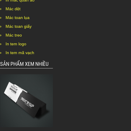
In mác quần áo
Mác dệt
Mác toan lụa
Mác toan giấy
Mác treo
In tem logo
In tem mã vạch
SẢN PHẨM XEM NHIỀU