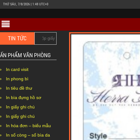
THỨ SÁU, 7/8/2026 | 1:48 UTC+0
TIN TỨC
In hộp giấy Duplex bồi carton giá rẻ ở đâu Hà Nội??
ẤN PHẨM VĂN PHÒNG
In card visit
In phong bì
In tiêu đề thư
In bìa đựng hồ sơ
In giấy ghi chú
In giấy ghi chú
In hóa đơn – biểu mẫu
In sổ còng – sổ bìa da