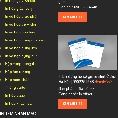
In hộp giấy Bristol
gsm
Liên hệ : 090.225.4648
In hộp giấy Ivory
In vỏ hộp thực phẩm
XEM CHI TIẾT
In vỏ hộp trà – chè
In vỏ hộp phụ tùng
In vỏ hộp đựng quần áo
In vỏ hộp đựng lịch
In vỏ hộp đựng bút
Hộp cứng trung thu
Hộp âm dương
In bìa đựng hồ sơ giá rẻ nhất ở đâu
Hộp nam châm
Hà Nội | 0902254648
Thùng carton
Sản phẩm: Bìa hồ sơ
Công nghệ: in offset
In hộp pizza
In hộp khách sạn
XEM CHI TIẾT
IN TEM NHÃN MÁC