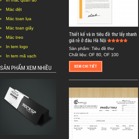
In mác quần áo
Mác dệt
Mác toan lụa
Mác toan giấy
Thiết kế và in tiêu đề thư lấy nhanh
Mác treo
giá rẻ ở đâu Hà Nội
In tem logo
Sản phẩm: Tiêu đề thư
Chất liệu: OF 80, OF 100
In tem mã vạch
XEM CHI TIẾT
SẢN PHẨM XEM NHIỀU