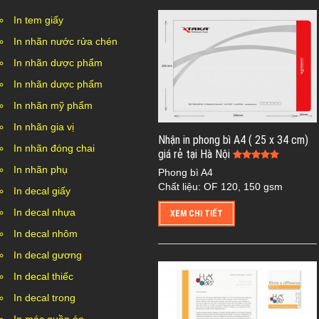
In tem giấy
In nhãn nước rửa chén
In nhãn dược phẩm
In nhãn dược phẩm
In nhãn mỹ phẩm
In nhãn gia vị
Nhận in phong bì A4 ( 25 x 34 cm)
In nhãn đóng chai
giá rẻ tại Hà Nội
In nhãn phụ
Phong bì A4
Chất liệu: OF 120, 150 gsm
In decal giấy
In decal nhựa
XEM CHI TIẾT
In decal nhôm
In decal gương
In decal thiếc
In decal trong