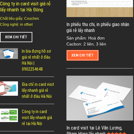
Công ty in card visit giá rẻ
lấy nhanh tại Hà Đông
Chất liêu giấy: Couches
In phiếu thu chi, in phiếu giao nhận
Công nghệ: in offset
giá rẻ lấy nhanh
XEM CHI TIẾT
Sản phẩm: Hoá đơn
Cacbon: 2 liên, 3 liên
In bìa đựng hồ sơ
XEM CHI TIẾT
giá rẻ nhất ở đâu
Hà Nội |
0902254648
Địa chỉ in card visit
lấy nhanh giá rẻ
nhất ở đâu Hà Nội
Công ty in card
visit lấy nhanh giá
rẻ tại Hà Nội
In card visit tại Lê Văn Lương,
Phạm Hùng lấy nhanh