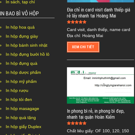
In sách, tạp chí
Địa chỉ in card visit danh thiếp giá
IN BAO BÌ VỎ HỘP
rẻ lấy nhanh tại Hoàng Mai
In hộp hoa quả
Card visit, danh thiếp, name card
Địa chỉ: Hoàng Mai
In hộp đựng giày
In hộp bánh sinh nhật
XEM CHI TIẾT
In hộp đựng bưởi hồ lô
In hộp đựng quà
In hộp dược phẩm
In hộp mỹ phẩm
In hộp rượu
In hộp tỏi đen
In hộp masagage
In phong bì rẻ, in phong bì đẹp,
nhanh tại quận Hoàn Kiếm
In hộp quà tặng
In hộp giấy Duplex
Chất liêu giấy: OF 100, 120, 150