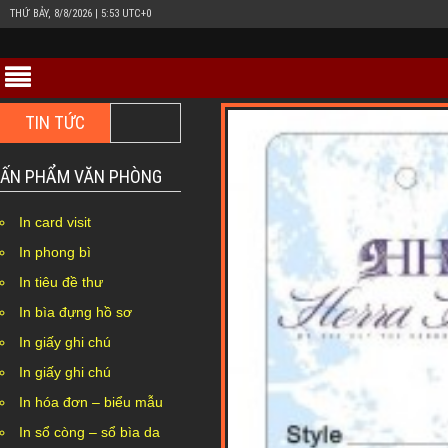
THỨ BẢY, 8/8/2026 | 5:53 UTC+0
TIN TỨC
In hộp giấy Duplex bồi carton giá rẻ ở đâu Hà Nội?
ẤN PHẨM VĂN PHÒNG
In card visit
In phong bì
In tiêu đề thư
In bìa đựng hồ sơ
In giấy ghi chú
In giấy ghi chú
In hóa đơn – biểu mẫu
In sổ còng – sổ bìa da