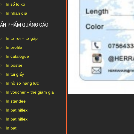
In sổ lò xo
In nhãn đĩa
ẤN PHẨM QUẢNG CÁO
In tờ rơi – tờ gấp
In profile
In catalogue
In poster
In túi giấy
In hồ sơ năng lực
In voucher – thẻ giảm giá
In standee
In bạt hiflex
In bạt hiflex
In bạt