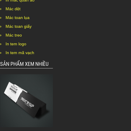
In mác quần áo
Mác dệt
Mác toan lụa
Mác toan giấy
Mác treo
In tem logo
In tem mã vạch
SẢN PHẨM XEM NHIỀU