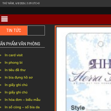
THỨ NĂM, 6/8/2026 | 5:09 UTC+0
TIN TỨC
In hộp giấy Duplex bồi carton giá rẻ ở đâu Hà Nội?
ẤN PHẨM VĂN PHÒNG
In card visit
In phong bì
In tiêu đề thư
In bìa đựng hồ sơ
In giấy ghi chú
In giấy ghi chú
In hóa đơn – biểu mẫu
In sổ còng – sổ bìa da