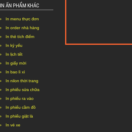
IN ẤN PHẨM KHÁC
In menu thực đơn
In order nhà hàng
In thẻ tích điểm
In kỷ yếu
Nothing Found...
In lịch tết
In giấy mời
In bao lì xì
In nilon thời trang
In phiếu sửa chữa
In phiếu ra vào
In phiếu cầm đồ
In phiếu giặt là
In vé xe