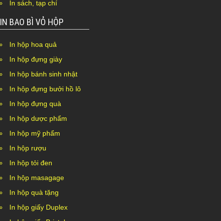
In sách, tạp chí
IN BAO BÌ VỎ HỘP
In hộp hoa quả
In hộp đựng giày
In hộp bánh sinh nhật
In hộp đựng bưởi hồ lô
In hộp đựng quà
In hộp dược phẩm
In hộp mỹ phẩm
In hộp rượu
In hộp tỏi đen
In hộp masagage
In hộp quà tặng
In hộp giấy Duplex