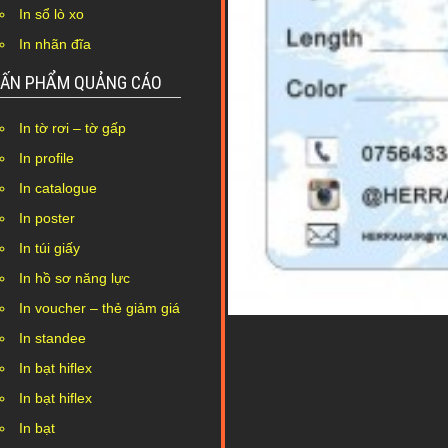
In sổ lò xo
In nhãn đĩa
ẤN PHẨM QUẢNG CÁO
In tờ rơi – tờ gấp
In profile
In catalogue
In poster
In túi giấy
In hồ sơ năng lực
In voucher – thẻ giảm giá
In standee
In bạt hiflex
In bạt hiflex
In bạt