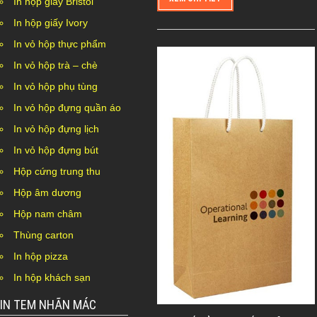
In hộp giấy Bristol
In hộp giấy Ivory
In vỏ hộp thực phẩm
In vỏ hộp trà – chè
In vỏ hộp phụ tùng
In vỏ hộp đựng quần áo
In vỏ hộp đựng lịch
In vỏ hộp đựng bút
Hộp cứng trung thu
Hộp âm dương
Hộp nam châm
Thùng carton
In hộp pizza
In hộp khách sạn
IN TEM NHÃN MÁC