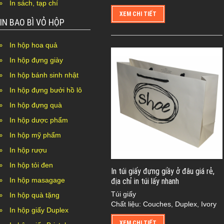
In sách, tạp chí
XEM CHI TIẾT
IN BAO BÌ VỎ HỘP
In hộp hoa quả
In hộp đựng giày
In hộp bánh sinh nhật
In hộp đựng bưởi hồ lô
In hộp đựng quà
In hộp dược phẩm
In hộp mỹ phẩm
In hộp rượu
In hộp tỏi đen
In túi giấy đựng giầy ở đâu giá rẻ,
In hộp masagage
địa chỉ in túi lấy nhanh
Túi giấy
In hộp quà tặng
Chất liệu: Couches, Duplex, Ivory
In hộp giấy Duplex
XEM CHI TIẾT