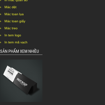
In mác quần áo
Mác dệt
Mác toan lụa
Mác toan giấy
Mác treo
In tem logo
In tem mã vạch
SẢN PHẨM XEM NHIỀU