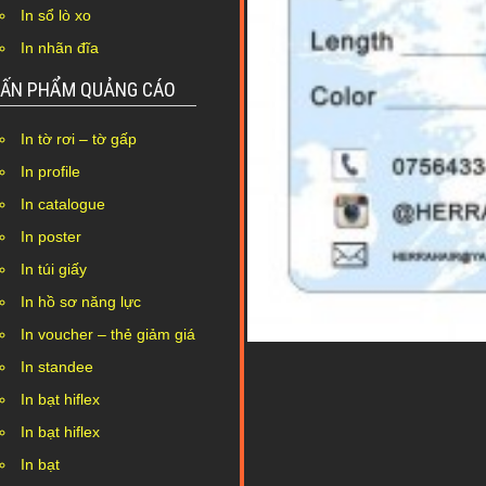
In sổ lò xo
In nhãn đĩa
ẤN PHẨM QUẢNG CÁO
In tờ rơi – tờ gấp
In profile
In catalogue
In poster
In túi giấy
In hồ sơ năng lực
In voucher – thẻ giảm giá
In standee
In bạt hiflex
In bạt hiflex
In bạt