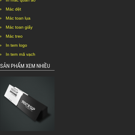
In mác quần áo
Mác dệt
Mác toan lụa
Mác toan giấy
Mác treo
In tem logo
In tem mã vạch
SẢN PHẨM XEM NHIỀU