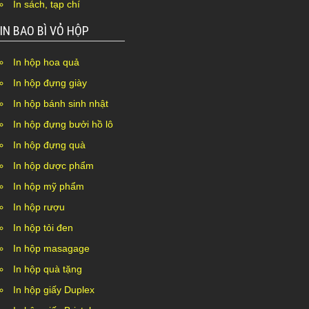
In sách, tạp chí
IN BAO BÌ VỎ HỘP
In hộp hoa quả
In hộp đựng giày
In hộp bánh sinh nhật
In hộp đựng bưởi hồ lô
In hộp đựng quà
In hộp dược phẩm
In hộp mỹ phẩm
In hộp rượu
In hộp tỏi đen
In hộp masagage
In hộp quà tặng
In hộp giấy Duplex