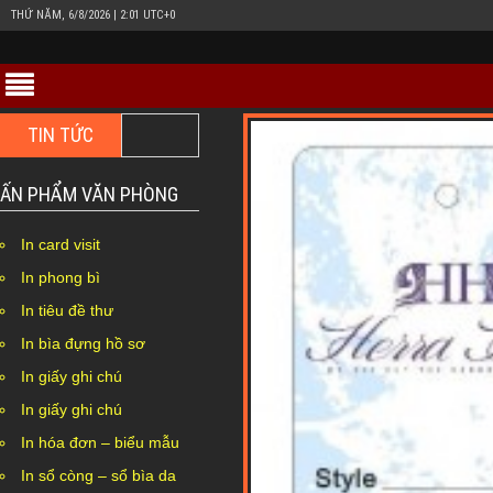
THỨ NĂM, 6/8/2026 | 2:01 UTC+0
TIN TỨC
In hộp giấy Duplex bồi carton giá rẻ ở đâu Hà
ẤN PHẨM VĂN PHÒNG
In card visit
In phong bì
In tiêu đề thư
In bìa đựng hồ sơ
In giấy ghi chú
In giấy ghi chú
In hóa đơn – biểu mẫu
In sổ còng – sổ bìa da