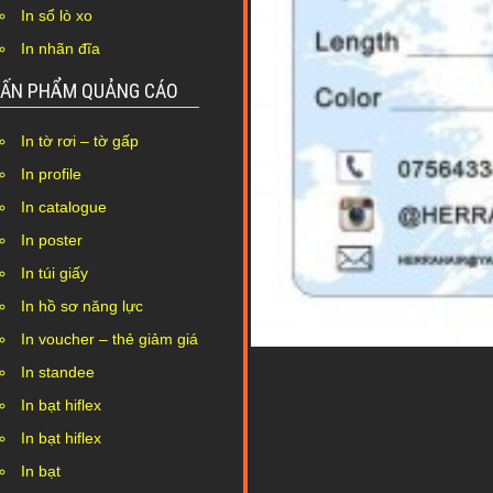
In sổ lò xo
In nhãn đĩa
ẤN PHẨM QUẢNG CÁO
In tờ rơi – tờ gấp
In profile
In catalogue
In poster
In túi giấy
In hồ sơ năng lực
In voucher – thẻ giảm giá
In standee
In bạt hiflex
In bạt hiflex
In bạt