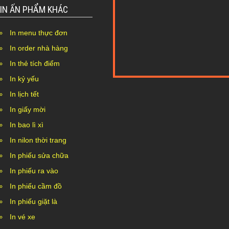
IN ẤN PHẨM KHÁC
In menu thực đơn
In order nhà hàng
In thẻ tích điểm
In kỷ yếu
Nothing Found...
In lịch tết
In giấy mời
In bao lì xì
In nilon thời trang
In phiếu sửa chữa
In phiếu ra vào
In phiếu cầm đồ
In phiếu giặt là
In vé xe