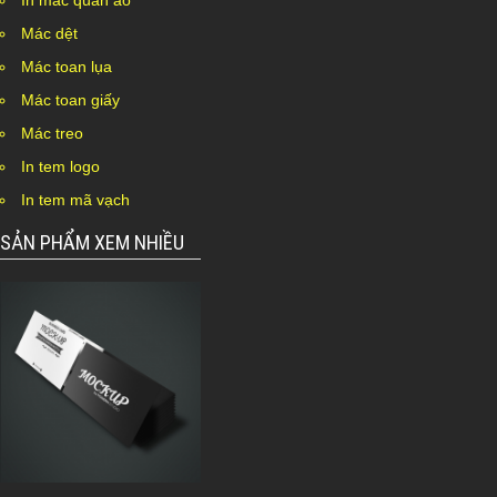
In mác quần áo
Mác dệt
Mác toan lụa
Mác toan giấy
Mác treo
In tem logo
In tem mã vạch
SẢN PHẨM XEM NHIỀU