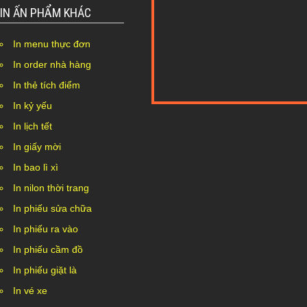
IN ẤN PHẨM KHÁC
In menu thực đơn
In order nhà hàng
In thẻ tích điểm
In kỷ yếu
Nothing Found...
In lịch tết
In giấy mời
In bao lì xì
In nilon thời trang
In phiếu sửa chữa
In phiếu ra vào
In phiếu cầm đồ
In phiếu giặt là
In vé xe