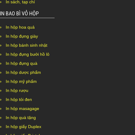
In sách, tạp chí
IN BAO BÌ VỎ HỘP
In hộp hoa quả
In hộp đựng giày
In hộp bánh sinh nhật
In hộp đựng bưởi hồ lô
In hộp đựng quà
In hộp dược phẩm
In hộp mỹ phẩm
In hộp rượu
In hộp tỏi đen
In hộp masagage
In hộp quà tặng
In hộp giấy Duplex