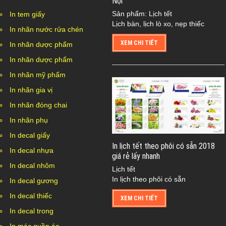
Nội
Sản phẩm: Lịch tết
In tem giấy
Lịch bàn, lịch lò xo, nẹp thiếc
In nhãn nước rửa chén
XEM CHI TIẾT
In nhãn dược phẩm
In nhãn dược phẩm
In nhãn mỹ phẩm
In nhãn gia vị
In nhãn đóng chai
In nhãn phụ
In decal giấy
In lịch tết theo phôi có sẵn 2018
In decal nhựa
giá rẻ lấy nhanh
In decal nhôm
Lịch tết
In lịch theo phôi có sẵn
In decal gương
In decal thiếc
XEM CHI TIẾT
In decal trong