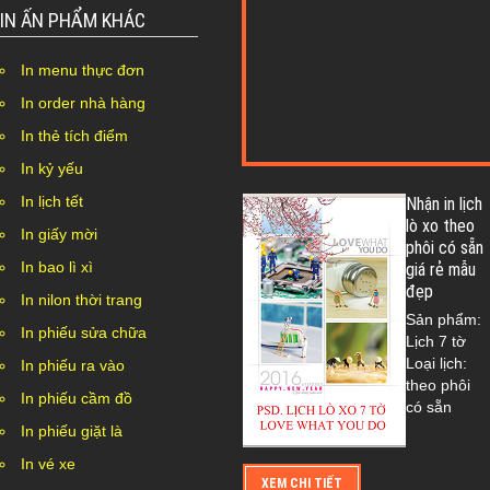
IN ẤN PHẨM KHÁC
In menu thực đơn
In order nhà hàng
In thẻ tích điểm
In kỷ yếu
In lịch tết
Nhận in lịch
lò xo theo
In giấy mời
phôi có sẵn
In bao lì xì
giá rẻ mẫu
đẹp
In nilon thời trang
Sản phẩm:
In phiếu sửa chữa
Lịch 7 tờ
Loại lịch:
In phiếu ra vào
theo phôi
In phiếu cầm đồ
có sẵn
In phiếu giặt là
In vé xe
XEM CHI TIẾT