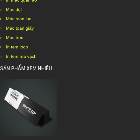
In mác quần áo
Mác dệt
Mác toan lụa
Mác toan giấy
Mác treo
In tem logo
In tem mã vạch
SẢN PHẨM XEM NHIỀU