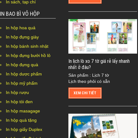
In sách, tạp chí
IN BAO BÌ VỎ HỘP
In hộp hoa quả
In hộp đựng giày
In hộp bánh sinh nhật
In hộp đựng bưởi hồ lô
In lịch lò xo 7 tờ giá rẻ lấy nhanh
In hộp đựng quà
nhất ở đâu?
In hộp dược phẩm
Sản phẩm : Lịch 7 tờ
Lịch theo phôi có sẵn
In hộp mỹ phẩm
In hộp rượu
XEM CHI TIẾT
In hộp tỏi đen
In hộp masagage
In hộp quà tặng
In hộp giấy Duplex