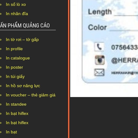
In sổ lò xo
In nhãn đĩa
ẤN PHẨM QUẢNG CÁO
In tờ rơi – tờ gấp
In profile
In catalogue
In poster
In túi giấy
In hồ sơ năng lực
In voucher – thẻ giảm giá
In standee
In bạt hiflex
In bạt hiflex
In bạt