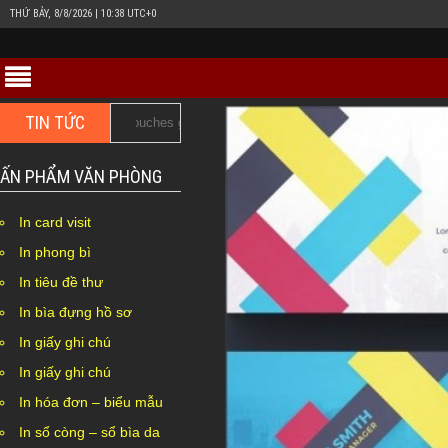
THỨ BẢY, 8/8/2026 | 10:38 UTC+0
TIN TỨC
quần áo giấy Couches giá rẻ
In hộp giấy Duplex bồi carton 
ẤN PHẨM VĂN PHÒNG
In card visit
In phong bì
In tiêu đề thư
In bìa đựng hồ sơ
In giấy ghi chú
In giấy ghi chú
In hóa đơn – biểu mẫu
In sổ còng – sổ bìa da