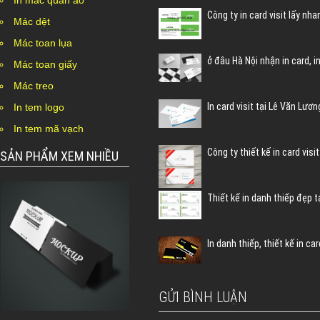
In mác quần áo
Công ty in card visit lấy nha
Mác dệt
Mác toan lụa
ở đâu Hà Nội nhận in card, in
Mác toan giấy
Mác treo
In card visit tại Lê Văn Lư
In tem logo
In tem mã vạch
Công ty thiết kế in card visi
SẢN PHẨM XEM NHIỀU
Thiết kế in danh thiếp đẹp 
In danh thiếp, thiết kế in car
GỬI BÌNH LUẬN