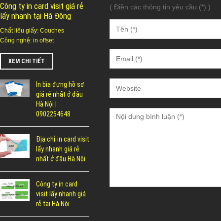
Công ty in card visit giá rẻ
( Điền các thông tin yêu cầu (*) )
lấy nhanh tại Hà Đông
Chất liêu giấy: Couches
Công nghệ: in offset
XEM CHI TIẾT
In bìa đựng hồ sơ
giá rẻ nhất ở đâu
Hà Nội |
0902254648
Địa chỉ in card visit
lấy nhanh giá rẻ
nhất ở đâu Hà Nội
Công ty in card
visit lấy nhanh giá
rẻ tại Hà Nội