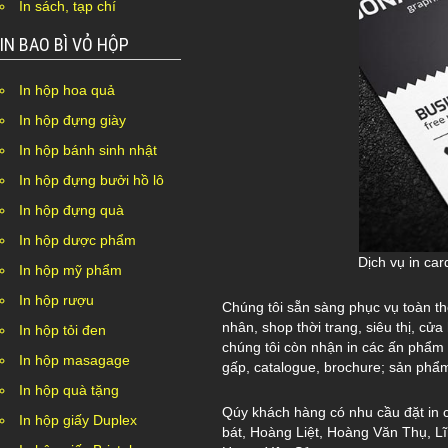
In sách, tạp chí
IN BAO BÌ VỎ HỘP
In hộp hoa quả
In hộp đựng giày
In hộp bánh sinh nhật
In hộp đựng bưởi hồ lô
In hộp đựng quà
In hộp dược phẩm
Dịch vụ in car
In hộp mỹ phẩm
In hộp rượu
Chúng tôi sẵn sàng phục vụ toàn th
nhân, shop thời trang, siêu thị, cử
In hộp tỏi đen
chúng tôi còn nhận in các ấn phẩm v
In hộp masagage
gấp, catalogue, brochure; sản phẩ
In hộp quà tặng
Qúy khách hàng có nhu cầu đặt in 
In hộp giấy Duplex
bát, Hoàng Liệt, Hoàng Văn Thụ, L