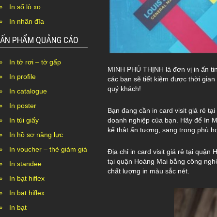
In sổ lò xo
In nhãn đĩa
ẤN PHẨM QUẢNG CÁO
In tờ rơi – tờ gấp
MINH PHÚ THỊNH là đơn vị in ấn tin
In profile
các bạn sẽ tiết kiệm được thời gian
quý khách!
In catalogue
In poster
Bạn đang cần in card visit giá rẻ t
doanh nghiệp của bạn. Hãy để In Mi
In túi giấy
kế thật ấn tượng, sang trọng phù h
In hồ sơ năng lực
In voucher – thẻ giảm giá
Địa chỉ in card visit giá rẻ tại quận
tại quận Hoàng Mai bằng công nghệ
In standee
chất lượng in màu sắc nét.
In bạt hiflex
In bạt hiflex
In bạt