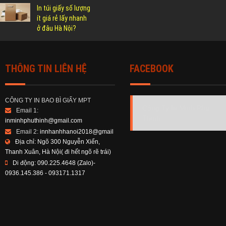
In túi giấy số lượng
ít giá rẻ lấy nhanh
ở đâu Hà Nội?
THÔNG TIN LIÊN HỆ
FACEBOOK
CÔNG TY IN BAO BÌ GIẤY MPT
Công Ty In Minh Phú
Email 1:
Thịnh
inminhphuthinh@gmail.com
Email 2:
innhanhhanoi2018@gmail
Địa chỉ:
Ngõ 300 Nguyễn Xiển,
Thanh Xuân, Hà Nội( đi hết ngõ rẽ trái)
Di động:
090.225.4648 (Zalo)-
0936.145.386 - 093171.1317