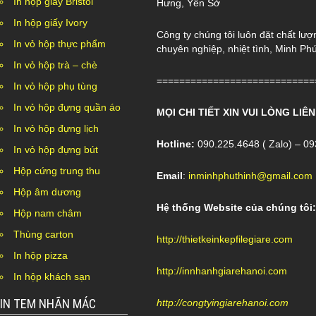
In hộp giấy Bristol
Hưng, Yên Sở
In hộp giấy Ivory
Công ty chúng tôi luôn đặt chất lượn
In vỏ hộp thực phẩm
chuyên nghiệp, nhiệt tình, Minh Ph
In vỏ hộp trà – chè
============================
In vỏ hộp phụ tùng
In vỏ hộp đựng quần áo
MỌI CHI TIẾT XIN VUI LÒNG LIÊN
In vỏ hộp đựng lịch
Hotline:
090.225.4648 ( Zalo) – 0
In vỏ hộp đựng bút
Hộp cứng trung thu
Email
:
inminhphuthinh@gmail.com
Hộp âm dương
Hệ thống Website của chúng tôi:
Hộp nam châm
Thùng carton
http://thietkeinkepfilegiare.com
In hộp pizza
http://innhanhgiarehanoi.com
In hộp khách sạn
IN TEM NHÃN MÁC
http://congtyingiarehanoi.com