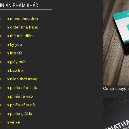
IN ẤN PHẨM KHÁC
In menu thực đơn
In order nhà hàng
In thẻ tích điểm
In kỷ yếu
In lịch tết
In giấy mời
In bao lì xì
In nilon thời trang
In phiếu sửa chữa
Cơ sở chuyên t
In phiếu ra vào
In phiếu cầm đồ
In phiếu giặt là
In vé xe