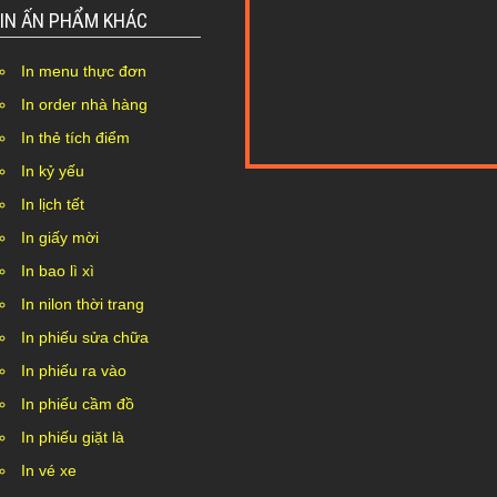
IN ẤN PHẨM KHÁC
In menu thực đơn
In order nhà hàng
In thẻ tích điểm
In kỷ yếu
Nothing Found...
In lịch tết
In giấy mời
In bao lì xì
In nilon thời trang
In phiếu sửa chữa
In phiếu ra vào
In phiếu cầm đồ
In phiếu giặt là
In vé xe