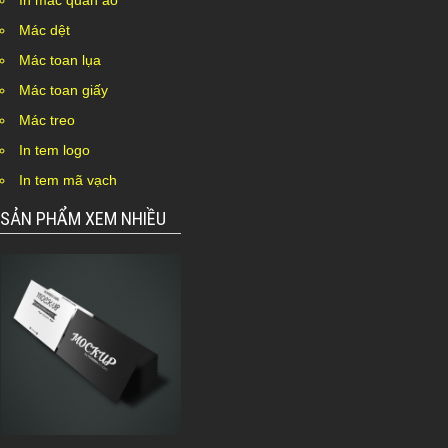
In mác quần áo
Mác dệt
Mác toan lụa
Mác toan giấy
Mác treo
In tem logo
In tem mã vạch
SẢN PHẨM XEM NHIỀU