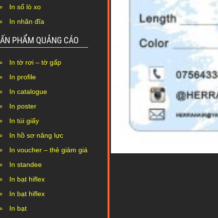
In sổ lò xo
In nhãn đĩa
ẤN PHẨM QUẢNG CÁO
In tờ rơi – tờ gấp
In profile
In catalogue
In poster
In túi giấy
In hồ sơ năng lực
In voucher – thẻ giảm giá
In standee
In bạt hiflex
In bạt hiflex
In bạt