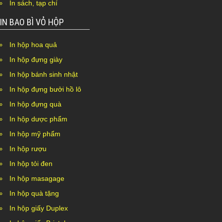
In sách, tạp chí
IN BAO BÌ VỎ HỘP
In hộp hoa quả
In hộp đựng giày
In hộp bánh sinh nhật
In hộp đựng bưởi hồ lô
In hộp đựng quà
In hộp dược phẩm
In hộp mỹ phẩm
In hộp rượu
In hộp tỏi đen
In hộp masagage
In hộp quà tặng
In hộp giấy Duplex