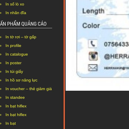
In sổ lò xo
In nhãn đĩa
ẤN PHẨM QUẢNG CÁO
In tờ rơi – tờ gấp
In profile
In catalogue
In poster
In túi giấy
In hồ sơ năng lực
In voucher – thẻ giảm giá
In standee
In bạt hiflex
In bạt hiflex
In bạt