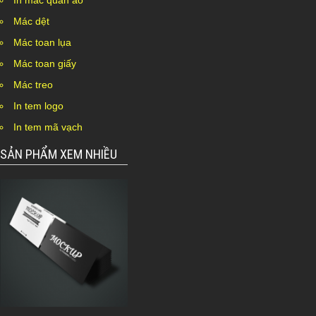
In mác quần áo
Mác dệt
Mác toan lụa
Mác toan giấy
Mác treo
In tem logo
In tem mã vạch
SẢN PHẨM XEM NHIỀU