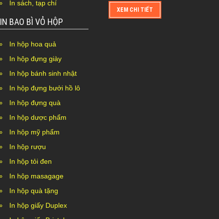
In sách, tạp chí
XEM CHI TIẾT
IN BAO BÌ VỎ HỘP
In hộp hoa quả
In hộp đựng giày
In hộp bánh sinh nhật
In hộp đựng bưởi hồ lô
In hộp đựng quà
In hộp dược phẩm
In hộp mỹ phẩm
In hộp rượu
In hộp tỏi đen
In hộp masagage
In hộp quà tặng
In hộp giấy Duplex