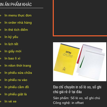
IN ẤN PHẨM KHÁC
In menu thực đơn
In order nhà hàng
In thẻ tích điểm
In kỷ yếu
In lịch tết
In giấy mời
In bao lì xì
In nilon thời trang
In phiếu sửa chữa
In phiếu ra vào
Địa chỉ chuyên in sổ lò xo, sổ ghi
In phiếu cầm đồ
chú giá rẻ ở tại đâu
In phiếu giặt là
Sản phẩm: Sổ lò xo, sổ ghi chú
In vé xe
Công nghệ: in offset