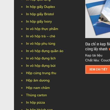
In hộp giấy Duplex
In hộp giấy Bristol
In hộp giấy Ivory
In vỏ hộp thực phẩm
In vỏ hộp trà – chè
In vỏ hộp phụ tùng
Địa chỉ in kẹp fil
còng lấy nhanh
In vỏ hộp đựng quần áo
Kẹp tài liệu
In vỏ hộp đựng lịch
Chất liệu: Couc
In vỏ hộp đựng bút
XEM CHI TIẾT
Hộp cứng trung thu
Hộp âm dương
Hộp nam châm
Thùng carton
In hộp pizza
In hộp khách sạn