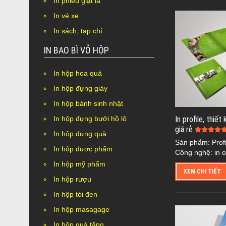
In phiếu giặt là
In vé xe
In sách, tạp chí
IN BAO BÌ VỎ HỘP
In hộp hoa quả
In hộp đựng giày
In hộp bánh sinh nhật
In hộp đựng bưởi hồ lô
In profile, thiết
giá rẻ
In hộp đựng quà
Sản phẩm: Profi
In hộp dược phẩm
Công nghệ: in o
In hộp mỹ phẩm
XEM CHI TIẾT
In hộp rượu
In hộp tỏi đen
In hộp masagage
In hộp quà tặng