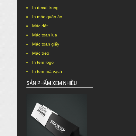
In decal trong
In mác quần áo
Mác dệt
Mác toan lụa
Mác toan giấy
Mác treo
In tem logo
In tem mã vạch
SẢN PHẨM XEM NHIỀU