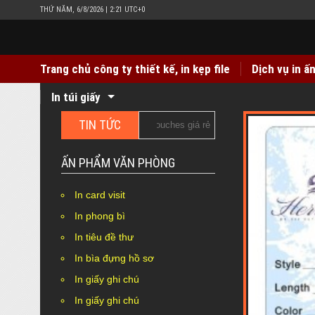
THỨ NĂM, 6/8/2026 | 2:21 UTC+0
Trang chủ công ty thiết kế, in kẹp file
Dịch vụ in ấ
In túi giấy
TIN TỨC
nhãn mác quần áo giấy Couches giá rẻ
In hộp giấy Duplex bồ
ẤN PHẨM VĂN PHÒNG
In card visit
In phong bì
In tiêu đề thư
In bìa đựng hồ sơ
In giấy ghi chú
In giấy ghi chú