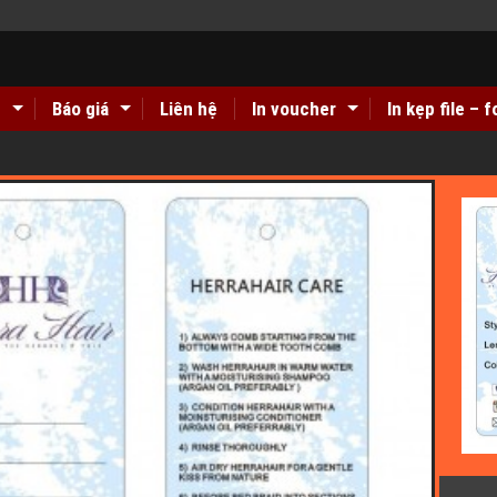
n
Báo giá
Liên hệ
In voucher
In kẹp file – f
i carton giá rẻ ở đâu Hà Nội??
Địa chỉ in tem decal giấy giá