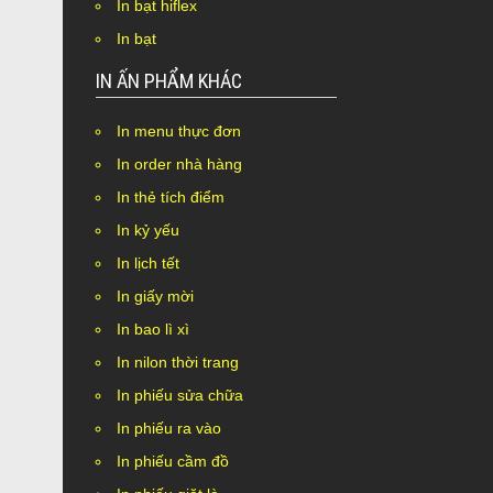
In bạt hiflex
In bạt
IN ẤN PHẨM KHÁC
In menu thực đơn
In order nhà hàng
In thẻ tích điểm
In kỷ yếu
In lịch tết
In giấy mời
In bao lì xì
In nilon thời trang
In phiếu sửa chữa
In phiếu ra vào
In phiếu cầm đồ