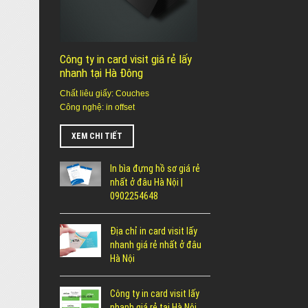
Công ty in card visit giá rẻ lấy
nhanh tại Hà Đông
Chất liêu giấy: Couches
Công nghệ: in offset
XEM CHI TIẾT
In bìa đựng hồ sơ giá rẻ
nhất ở đâu Hà Nội |
0902254648
Địa chỉ in card visit lấy
nhanh giá rẻ nhất ở đâu
Hà Nội
Công ty in card visit lấy
nhanh giá rẻ tại Hà Nội