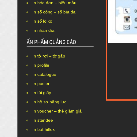
In hóa đơn – biểu mẫu
In sổ còng – sổ bìa da
In sổ lò xo
In nhãn đĩa
ẤN PHẨM QUẢNG CÁO
In tờ rơi – tờ gấp
In profile
In catalogue
In poster
In túi giấy
In hồ sơ năng lực
In voucher – thẻ giảm giá
In standee
In bạt hiflex