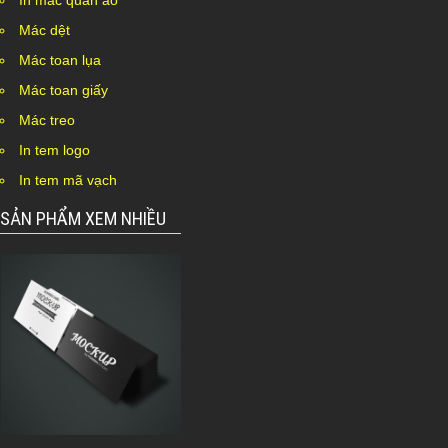
In mác quần áo
Mác dệt
Mác toan lụa
Mác toan giấy
Mác treo
In tem logo
In tem mã vạch
SẢN PHẨM XEM NHIỀU