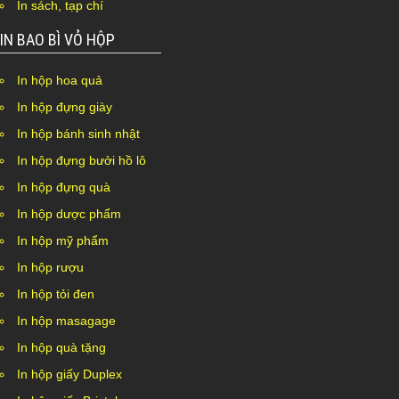
In sách, tạp chí
IN BAO BÌ VỎ HỘP
In hộp hoa quả
In hộp đựng giày
In hộp bánh sinh nhật
In hộp đựng bưởi hồ lô
In hộp đựng quà
In hộp dược phẩm
In hộp mỹ phẩm
In hộp rượu
In hộp tỏi đen
In hộp masagage
In hộp quà tặng
In hộp giấy Duplex