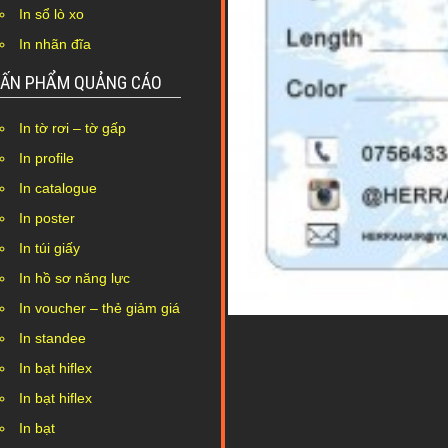
In sổ lò xo
In nhãn đĩa
ẤN PHẨM QUẢNG CÁO
In tờ rơi – tờ gấp
In profile
In catalogue
In poster
In túi giấy
In hồ sơ năng lực
In voucher – thẻ giảm giá
In standee
In bạt hiflex
In bạt hiflex
In bạt