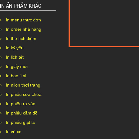
IN ẤN PHẨM KHÁC
In menu thực đơn
In order nhà hàng
In thẻ tích điểm
In kỷ yếu
Nothing Found...
In lịch tết
In giấy mời
In bao lì xì
In nilon thời trang
In phiếu sửa chữa
In phiếu ra vào
In phiếu cầm đồ
In phiếu giặt là
In vé xe