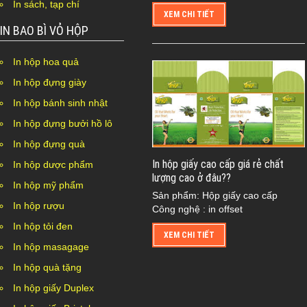
In sách, tạp chí
XEM CHI TIẾT
IN BAO BÌ VỎ HỘP
In hộp hoa quả
In hộp đựng giày
In hộp bánh sinh nhật
In hộp đựng bưởi hồ lô
In hộp đựng quà
In hộp giấy cao cấp giá rẻ chất
In hộp dược phẩm
lượng cao ở đâu??
In hộp mỹ phẩm
Sản phẩm: Hộp giấy cao cấp
In hộp rượu
Công nghệ : in offset
In hộp tỏi đen
XEM CHI TIẾT
In hộp masagage
In hộp quà tặng
In hộp giấy Duplex