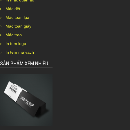
In mác quần áo
Mác dệt
Mác toan lụa
Mác toan giấy
Mác treo
In tem logo
In tem mã vạch
SẢN PHẨM XEM NHIỀU