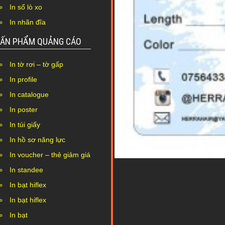
In sổ lò xo
In nhãn đĩa
ẤN PHẨM QUẢNG CÁO
In tờ rơi – tờ gấp
In profile
In catalogue
In poster
In túi giấy
In hồ sơ năng lực
In voucher – thẻ giảm giá
In standee
In bạt hiflex
In bạt hiflex
In bạt