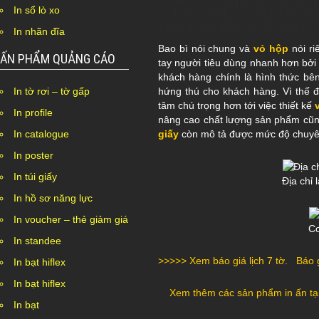
lượng của sản phẩm còn phải c
In sổ lò xo
có bắt mắt thì mới thu hút đư
tăng doanh thu qua đó nâng ca
In nhãn đĩa
Bao bì nói chung và
vỏ hộp
nói ri
ẤN PHẨM QUẢNG CÁO
tay người tiêu dùng nhanh hơn bởi đ
khách hàng chính là hình thức bên
In tờ rơi – tờ gấp
hứng thú cho khách hàng. Vì thế đ
tâm chú trọng hơn tới việc thiết kế
In profile
nâng cao chất lượng sản phẩm cũng
In catalogue
giấy
còn mô tả được mức độ chuyên
In poster
In túi giấy
Địa chỉ 
In hồ sơ năng lực
In voucher – thẻ giảm giá
Cơ
In standee
>>>>> Xem báo
giá lịch 7 tờ
.
Báo g
In bạt hiflex
In bạt hiflex
Xem thêm
các sản phẩm in ấn
tạ
In bạt