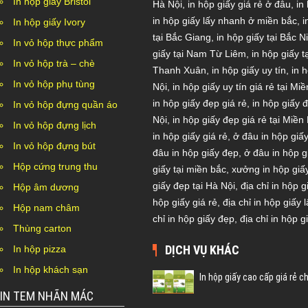
In hộp giấy Bristol
Hà Nội
,
in hộp giấy giá rẻ ở đâu
,
in
in hộp giấy lấy nhanh ở miền bắc
,
i
In hộp giấy Ivory
tại Bắc Giang
,
in hộp giấy tại Bắc N
In vỏ hộp thực phẩm
giấy tại Nam Từ Liêm
,
in hộp giấy 
In vỏ hộp trà – chè
Thanh Xuân
,
in hộp giấy uy tín
,
in h
In vỏ hộp phụ tùng
Nội
,
in hộp giấy uy tín giá rẻ tại Mi
in hộp giấy đẹp giá rẻ
,
in hộp giấy 
In vỏ hộp đựng quần áo
Nội
,
in hộp giấy đẹp giá rẻ tại Miền
In vỏ hộp đựng lịch
in hộp giấy giá rẻ
,
ở đâu in hộp giấy
In vỏ hộp đựng bút
đâu in hộp giấy đẹp
,
ở đâu in hộp g
Hộp cứng trung thu
giấy tại miền bắc
,
xưởng in hộp giấy
giấy đẹp tại Hà Nội
,
địa chỉ in hộp g
Hộp âm dương
hộp giấy giá rẻ
,
địa chỉ in hộp giấy 
Hộp nam châm
chỉ in hộp giấy đẹp
,
địa chỉ in hộp g
Thùng carton
DỊCH VỤ KHÁC
In hộp pizza
In hộp khách sạn
In hộp giấy cao cấp giá rẻ 
IN TEM NHÃN MÁC