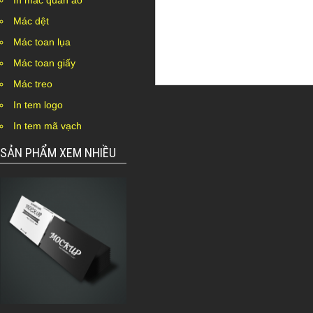
In mác quần áo
Mác dệt
Mác toan lụa
Mác toan giấy
Mác treo
In tem logo
In tem mã vạch
SẢN PHẨM XEM NHIỀU