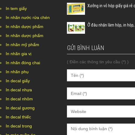
Xưởng in vỏ hộp giấy giá rẻ
In tem giấy
In nhãn nước rửa chén
Ở đâu nhận làm hộp, in hộp, 
In nhãn dược phẩm
In nhãn dược phẩm
In nhãn mỹ phẩm
GỬI BÌNH LUẬN
In nhãn gia vị
( Điền các thông tin yêu cầu (*) )
In nhãn đóng chai
In nhãn phụ
In decal giấy
In decal nhựa
In decal nhôm
In decal gương
In decal thiếc
In decal trong