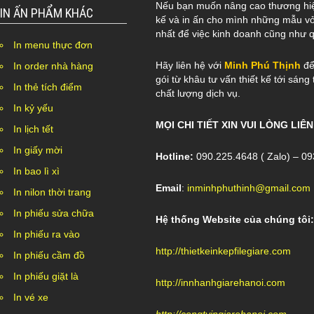
Nếu bạn muốn nâng cao thương hiệu
IN ẤN PHẨM KHÁC
kế và in ấn cho mình những mẫu vỏ
nhất để việc kinh doanh cũng như
In menu thực đơn
Hãy liên hệ với
Minh Phú Thịnh
để
In order nhà hàng
gói từ khâu tư vấn thiết kế tới sán
In thẻ tích điểm
chất lượng dịch vụ.
In kỷ yếu
MỌI CHI TIẾT XIN VUI LÒNG LIÊN
In lịch tết
In giấy mời
Hotline:
090.225.4648 ( Zalo) – 0
In bao lì xì
Email
:
inminhphuthinh@gmail.com
In nilon thời trang
In phiếu sửa chữa
Hệ thống Website của chúng tôi:
In phiếu ra vào
http://thietkeinkepfilegiare.com
In phiếu cầm đồ
In phiếu giặt là
http://innhanhgiarehanoi.com
In vé xe
http://congtyingiarehanoi.com