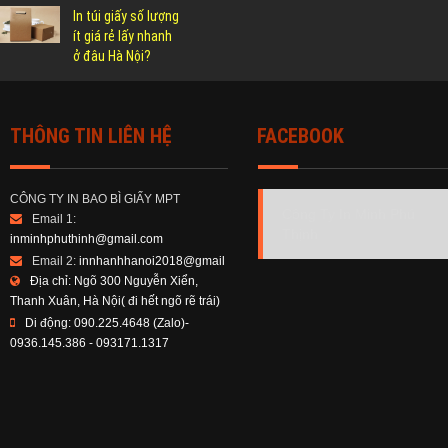
In túi giấy số lượng
ít giá rẻ lấy nhanh
ở đâu Hà Nội?
THÔNG TIN LIÊN HỆ
FACEBOOK
CÔNG TY IN BAO BÌ GIẤY MPT
Công Ty In Minh Phú
Email 1:
Thịnh
inminhphuthinh@gmail.com
Email 2:
innhanhhanoi2018@gmail
Địa chỉ:
Ngõ 300 Nguyễn Xiển,
Thanh Xuân, Hà Nội( đi hết ngõ rẽ trái)
Di động:
090.225.4648 (Zalo)-
0936.145.386 - 093171.1317