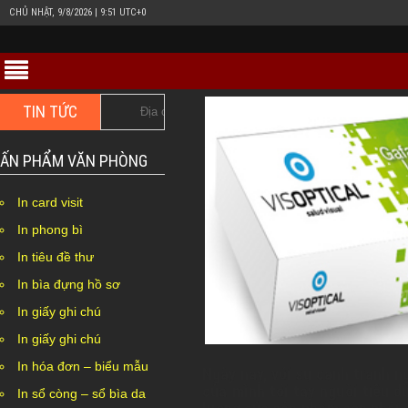
CHỦ NHẬT, 9/8/2026 | 9:51 UTC+0
TIN TỨC
Địa chỉ in tem decal giấy giá rẻ lấy nhanh Hà Nội, Nghệ A
ẤN PHẨM VĂN PHÒNG
In card visit
In phong bì
In tiêu đề thư
In bìa đựng hồ sơ
In giấy ghi chú
In giấy ghi chú
In hóa đơn – biểu mẫu
Ngày nay, với sự cạnh tranh n
của mình tới tay người tiêu d
In sổ còng – sổ bìa da