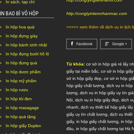
In sách, tạp chí
IN BAO BÌ VỎ HỘP
http://congtyintemnhanmac.com
>>>>> xem thêm về dịch vụ
in lịch 
In hộp hoa quả
In hộp đựng giày
Facebook
Google +
In hộp bánh sinh nhật
In hộp đựng bưởi hồ lô
In hộp đựng quà
Từ khóa:
cơ sở in hộp giá rẻ lấy n
giấy tại miền bắc
,
cơ sở in hộp giấy 
In hộp dược phẩm
sở in hộp giấy đẹp
,
cơ sở in hộp gi
In hộp mỹ phẩm
hộp giấy chất lượng
,
dịch vụ in hộp
In hộp rượu
lượng
,
dịch vụ in hộp giấy uy tín giá
In hộp tỏi đen
Nội
,
dịch vụ in hộp giấy đẹp
,
dịch v
nhanh
,
dịch vụ thiết kế hộp giấy lấ
In hộp masagage
giấy uy tín chất lượng
,
dịch vụ thiết
In hộp quà tặng
giấy
,
in hộp giấy chất lượng
,
in hộp 
In hộp giấy Duplex
đâu
,
in hộp giấy chất lượng tại Hà 