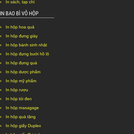
In sách, tạp chí
IN BAO BÌ VỎ HỘP
In hộp hoa quả
In hộp đựng giày
In hộp bánh sinh nhật
In hộp đựng bưởi hồ lô
In hộp đựng quà
In hộp dược phẩm
In hộp mỹ phẩm
In hộp rượu
In hộp tỏi đen
In hộp masagage
In hộp quà tặng
In hộp giấy Duplex