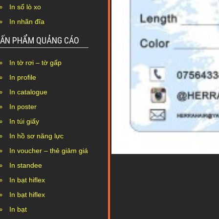
In sổ lò xo
In nhãn đĩa
ẤN PHẨM QUẢNG CÁO
In tờ rơi – tờ gấp
In profile
In catalogue
In poster
In túi giấy
In hồ sơ năng lực
In voucher – thẻ giảm giá
In standee
In bạt hiflex
In bạt hiflex
In bạt