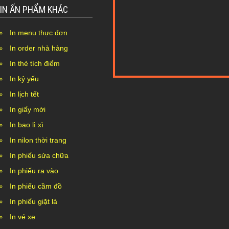
IN ẤN PHẨM KHÁC
In menu thực đơn
In order nhà hàng
In thẻ tích điểm
In kỷ yếu
Nothing Found...
In lịch tết
In giấy mời
In bao lì xì
In nilon thời trang
In phiếu sửa chữa
In phiếu ra vào
In phiếu cầm đồ
In phiếu giặt là
In vé xe