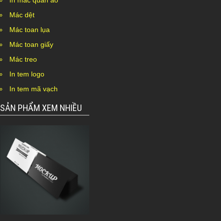
In mác quần áo
Mác dệt
Mác toan lụa
Mác toan giấy
Mác treo
In tem logo
In tem mã vạch
SẢN PHẨM XEM NHIỀU