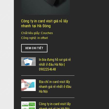
Công ty in card visit giá rẻ lấy
nhanh tại Hà Đông
Chất liêu giấy: Couches
Công nghệ: in offset
XEM CHI TIẾT
In bìa đựng hồ sơ giá rẻ
nhất ở đâu Hà Nội |
0902254648
Địa chỉ in card visit lấy
nhanh giá rẻ nhất ở đâu
Hà Nội
Công ty in card visit lấy
nhanh giá rẻ tại Hà Nội