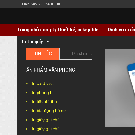
THỨ BẢY, 8/8/2026 | 5:32 UTC+0
Trang chủ công ty thiết kế, in kẹp file
Dịch vụ in ấ
In túi giấy
TIN TỨC
Địa chỉ in tem decal giấy giá rẻ lấy nhanh Hà
ẤN PHẨM VĂN PHÒNG
In card visit
In phong bì
In tiêu đề thư
In bìa đựng hồ sơ
In giấy ghi chú
In giấy ghi chú