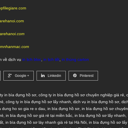
kepfilegiare.com
iarehanoi.com
giarehanoi.com
ntemnhanmac.com
 về dịch vụ
in lịch bloc
,
in lịch tết
,
in thùng carton
Google +
Linkedin
Pinterest
ty in bìa đựng hồ sơ
,
công ty in bìa đựng hồ sơ chuyên nghiệp giá rẻ
,
rẻ
,
công ty in bìa đựng hồ sơ lấy nhanh
,
dịch vụ in bìa đựng hồ sơ
,
dịc
ia dung ho so gia re o dau
,
in bìa đựng hồ sơ
,
in bìa đựng hồ sơ chuyên
rẻ
,
in bìa đựng hồ sơ giá rẻ tại miền bắc
,
in bìa đựng hồ sơ lấy nhanh
,
ất
,
in bìa đựng hồ sơ láy nhanh giá rẻ tại Hà Nôi
,
in bìa đựng hồ sơ lấy