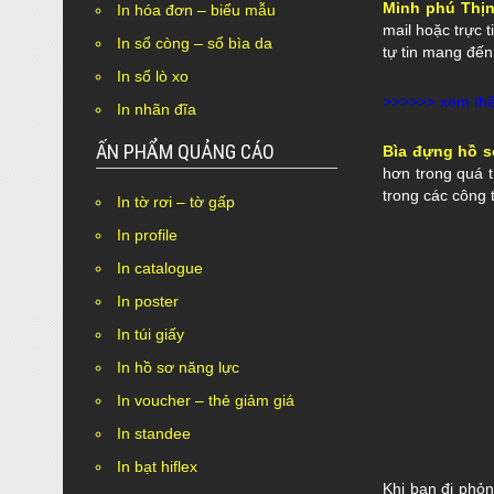
Minh phú Thị
In hóa đơn – biểu mẫu
mail hoặc trực 
In sổ còng – sổ bìa da
tự tin mang đến
In sổ lò xo
>>>>>> xem t
In nhãn đĩa
ẤN PHẨM QUẢNG CÁO
Bìa đựng hồ s
hơn trong quá 
trong các công 
In tờ rơi – tờ gấp
In profile
In catalogue
In poster
In túi giấy
In hồ sơ năng lực
In voucher – thẻ giảm giá
In standee
In bạt hiflex
Khi bạn đi phỏn