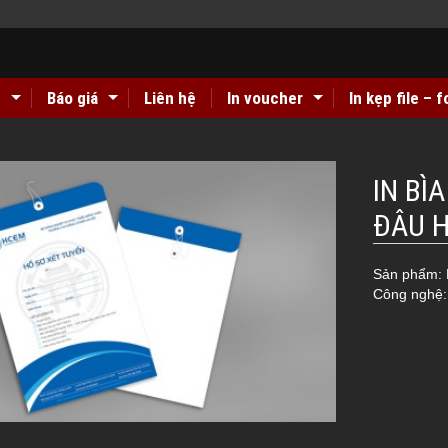
n
Báo giá
Liên hệ
In voucher
In kẹp file – f
 Nội, Nghệ An
Chuyên nhận in nhãn mác quần áo giấy Couches
IN BÌ
ĐÂU H
Sản phẩm: 
Công nghệ: 