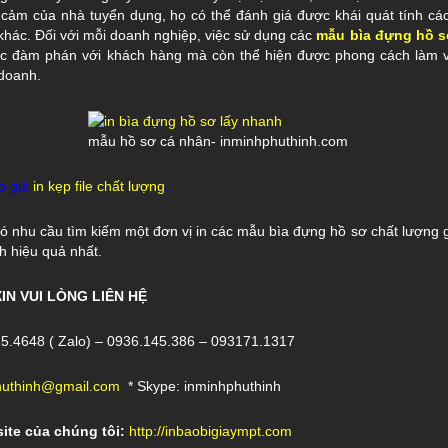
 cảm của nhà tuyển dụng, họ có thể đánh giá được khái quát tính cá
khác. Đối với mỗi doanh nghiệp, việc sử dụng các
mẫu bìa đựng hồ s
iệc đàm phán với khách hàng mà còn thể hiện được phong cách làm 
 doanh.
mẫu hồ sơ cá nhân- inminhphuthinh.com
o giá
in kẹp file chất lượng
.
 nhu cầu tìm kiếm một đơn vị in các mẫu bìa đựng hồ sơ chất lượng gi
ch hiệu quả nhất.
XIN VUI LÒNG LIÊN H
Ệ
5.4648 ( Zalo) – 0936.145.386 – 093171.1317
huthinh@gmail.com
* Skype: inminhphuthinh
ite c
ủ
a ch
ú
ng t
ô
i:
http://inbaobigiaympt.com