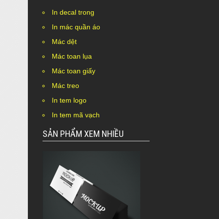
In decal trong
In mác quần áo
Mác dệt
Mác toan lụa
Mác toan giấy
Mác treo
In tem logo
In tem mã vạch
SẢN PHẨM XEM NHIỀU