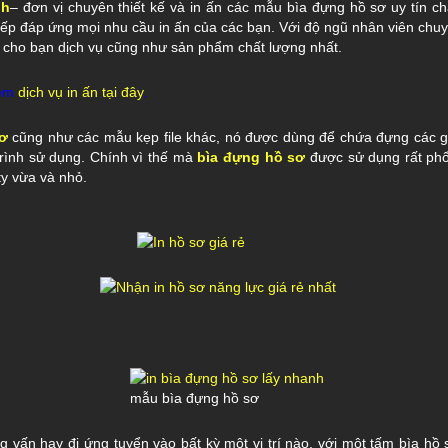
nh
– đơn vị chuyên thiết kế và in ấn các mẫu bìa đựng hồ sơ uy tín ch
tiếp đáp ứng mọi nhu cầu in ấn của các bạn. Với độ ngũ nhân viên chuy
 cho bạn dịch vụ cũng như sản phẩm chất lượng nhất.
hêm
dịch vụ in ấn tại đây
.
ơ
cũng như các mẫu kẹp file khác, nó được dùng để chứa đựng các giấ
trình sử dụng. Chính vì thế mà
bìa đựng hồ sơ
được sử dụng rất phổ 
ty vừa và nhỏ.
mẫu bìa đựng hồ sơ
g vấn hay đi ứng tuyển vào bất kỳ một vị trí nào, với một tấm bìa hồ