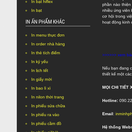
In bạt hiflex
phần nào thiện
nhiều ứng viên 
In bạt
cơ hội trong v
IN ẤN PHẨM KHÁC
hoạt động kinh
In menu thực đơn
In order nhà hàng
In thẻ tích điểm
>>>>>> xem bá
In kỷ yếu
Nếu bạn đang có
In lịch tết
thiết kế một cá
In giấy mời
M
Ọ
I CHI TI
Ế
T 
In bao lì xì
In nilon thời trang
Hotline:
090.22
In phiếu sửa chữa
Email
:
inminhp
In phiếu ra vào
In phiếu cầm đồ
H
ệ
th
ố
ng Webs