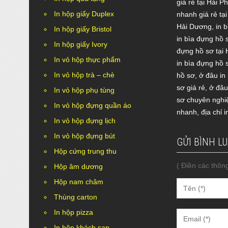
giá rẻ tại Hải P
In hộp giấy Duplex
nhanh giá rẻ tạ
Hải Dương
,
in 
In hộp giấy Bristol
in bìa đựng hồ
In hộp giấy Ivory
đựng hồ sơ tại 
In vỏ hộp thực phẩm
in bìa đựng hồ 
In vỏ hộp trà – chè
hồ sơ
,
ở đâu in
sơ giá rẻ
,
ở đâu
In vỏ hộp phụ tùng
sơ chuyên nghi
In vỏ hộp đựng quần áo
nhanh
,
địa chỉ 
In vỏ hộp đựng lịch
In vỏ hộp đựng bút
GỬI BÌNH L
Hộp cứng trung thu
( Điền các thông
Hộp âm dương
Hộp nam châm
Thùng carton
In hộp pizza
In hộp khách sạn