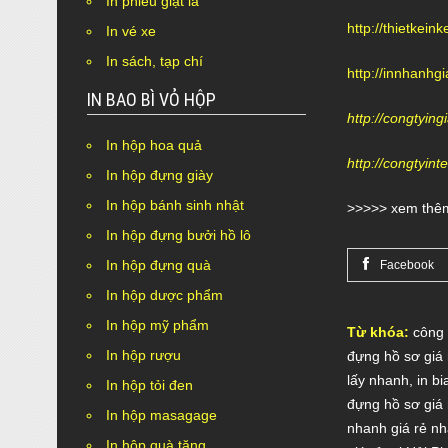
In phiếu giặt là
http://thietkein
In vé xe
In sách, tạp chí
http://innhanhg
IN BAO BÌ VỎ HỘP
http://congtyin
In hộp hoa quả
http://congtyi
In hộp đựng giày
In hộp bánh sinh nhật
>>>>> xem thêm
In hộp đựng bưởi hồ lô
In hộp đựng quà
Facebook
In hộp dược phẩm
In hộp mỹ phẩm
Từ khóa:
công 
In hộp rượu
đựng hồ sơ giá 
lấy nhanh
,
in b
In hộp tỏi đen
đựng hồ sơ giá 
In hộp masagage
nhanh giá rẻ nh
In hộp quà tặng