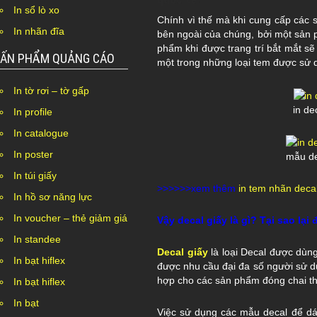
In sổ lò xo
Chính vì thế mà khi cung cấp các 
In nhãn đĩa
bên ngoài của chúng, bởi một sản p
phẩm khi được trang trí bắt mắt sẽ
ẤN PHẨM QUẢNG CÁO
một trong những loại tem được sử 
In tờ rơi – tờ gấp
in de
In profile
In catalogue
In poster
mẫu de
In túi giấy
>>>>>>xem thêm
in tem nhãn deca
In hồ sơ năng lực
In voucher – thẻ giảm giá
Vậy decal giấy là gì? Tại sao l
In standee
Decal giấy
là loại Decal được dùng
In bạt hiflex
được nhu cầu đại đa số người sử dụ
hợp cho các sản phẩm đóng chai thủ
In bạt hiflex
In bạt
Việc sử dụng các mẫu decal để dá