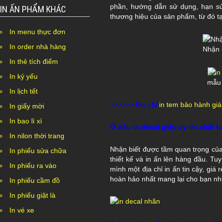
phần, hướng dẫn sử dụng, hạn s
IN ẤN PHẨM KHÁC
thương hiệu của sản phẩm, từ đó tạ
In menu thực đơn
In order nhà hàng
Nhận 
In thẻ tích điểm
In kỷ yếu
mẫu 
In lịch tết
>>>>>> Địa chỉ
in tem bảo hành giá
In giấy mời
In bao lì xì
Ở đâu in decal giấy uy tín chất l
In nilon thời trang
Nhận biết được tầm quan trọng của
In phiếu sửa chữa
thiết kế và in ấn lên hàng đầu. Tu
In phiếu ra vào
mình một địa chỉ in ấn tin cậy, giá
hoàn hảo nhất mang lại cho bạn nhữn
In phiếu cầm đồ
In phiếu giặt là
In vé xe