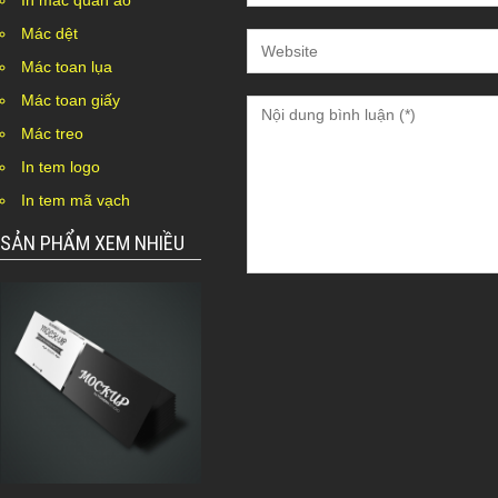
In mác quần áo
Mác dệt
Mác toan lụa
Mác toan giấy
Mác treo
In tem logo
In tem mã vạch
SẢN PHẨM XEM NHIỀU