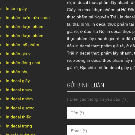
rẻ
,
in decal thực phẩm lấy nhanh ở
In tem giấy
Giấy
,
in decal thực phẩm tại Hà Đô
thực phẩm tại Nguyễn Trãi
,
in deca
In nhãn nước rửa chén
tại thái bình
,
in decal thực phẩm tạ
In nhãn dược phẩm
giá rẻ
,
ở đâu Hà Nội in decal thực 
In nhãn dược phẩm
thực phẩm lấy nhanh giá rẻ
,
ở đâu 
In nhãn mỹ phẩm
đâu in decal thực phẩm giá rẻ
,
ở đâ
Trãi in decal thực phẩm lấy nhanh
,
In nhãn gia vị
rẻ
,
xưởng in decal thực phẩm lấy n
In nhãn đóng chai
giá rẻ
,
Địa chỉ in nhãn decal giấy gi
In nhãn phụ
In decal giấy
GỬI BÌNH LUẬN
In decal nhựa
In decal nhôm
( Điền các thông tin yêu cầu (*) )
In decal gương
In decal thiếc
In decal trong