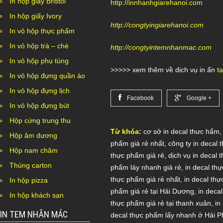
In hộp giấy Bristol
http://innhanhgiarehanoi.com
In hộp giấy Ivory
http://congtyingiarehanoi.com
In vỏ hộp thực phẩm
In vỏ hộp trà – chè
http://congtyintemnhanmac.com
In vỏ hộp phụ tùng
>>>>> xem thêm về dịch vụ in ấn
tạ
In vỏ hộp đựng quần áo
In vỏ hộp đựng lịch
Facebook
Google +
In vỏ hộp đựng bút
Hộp cứng trung thu
Từ khóa:
cơ sở in decal thưc hẩm
Hộp âm dương
phẩm giá rẻ nhất
,
công ty in decal
Hộp nam châm
thực phẩm giá rẻ
,
dịch vụ in decal 
Thùng carton
phẩm láy nhanh giá rẻ
,
in decal thự
thực phẩm giá rẻ nhất
,
in decal thự
In hộp pizza
phẩm giá rẻ tại Hải Dương
,
in deca
In hộp khách sạn
thực phẩm giá rẻ tại thanh xuân
,
in
IN TEM NHÃN MÁC
decal thực phẩm lấy nhanh ở Hải 