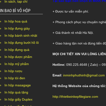
Tại sao bạn nên chọn In Minh P
In sách, tạp chí
IN BAO BÌ VỎ HỘP
+ Được tư vấn miễn phí.
In hộp hoa quả
+ Phong cách phục vụ chuyên nghi
In hộp đựng giày
+ Giá thành rẻ nhất Hà Nội.
In hộp bánh sinh nhật
In hộp đựng bưởi hồ lô
+ Giao hàng tận nơi và đúng tiến độ
In hộp đựng quà
MỌI CHI TIẾT XIN VUI LÒNG LIÊN
In hộp dược phẩm
In hộp mỹ phẩm
Hotline:
090.225.4648 ( Zalo) – 0
In hộp rượu
Email
:
inminhphuthinh@gmail.com
In hộp tỏi đen
In hộp masagage
Hệ thống Website của chúng tôi:
In hộp quà tặng
http://thietkeinkepfilegiare.com
In hộp giấy Duplex