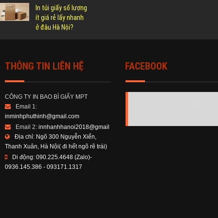
In túi giấy số lượng
ít giá rẻ lấy nhanh
ở đâu Hà Nội?
THÔNG TIN LIÊN HỆ
FACEBOOK
CÔNG TY IN BAO BÌ GIẤY MPT
Công Ty In Minh Phú
Email 1:
Thịnh
inminhphuthinh@gmail.com
Email 2:
innhanhhanoi2018@gmail
Địa chỉ:
Ngõ 300 Nguyễn Xiển,
Thanh Xuân, Hà Nội( đi hết ngõ rẽ trái)
Di động:
090.225.4648 (Zalo)-
0936.145.386 - 093171.1317