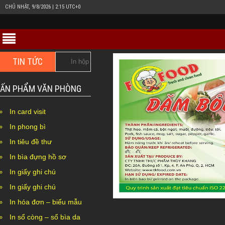
CHỦ NHẬT, 9/8/2026 | 2:15 UTC+0
TIN TỨC
In hộp giấy Duplex bồi carton giá rẻ ở đâu Hà Nội??
ẤN PHẨM VĂN PHÒNG
In card visit
In phong bì
In tiêu đề thư
In bìa đựng hồ sơ
In giấy ghi chú
In giấy ghi chú
In hóa đơn – biểu mẫu
Thực phẩm – một trong những 
In sổ còng – sổ bìa da
quốc tế.