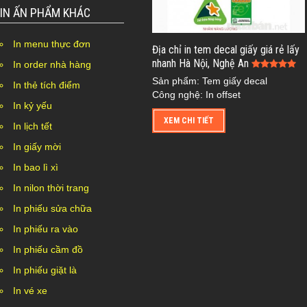
IN ẤN PHẨM KHÁC
In menu thực đơn
Địa chỉ in tem decal giấy giá rẻ lấy
nhanh Hà Nội, Nghệ An
In order nhà hàng
Sản phẩm: Tem giấy decal
In thẻ tích điểm
Công nghệ: In offset
In kỷ yếu
XEM CHI TIẾT
In lịch tết
In giấy mời
In bao lì xì
In nilon thời trang
In phiếu sửa chữa
In phiếu ra vào
In phiếu cầm đồ
In phiếu giặt là
In vé xe