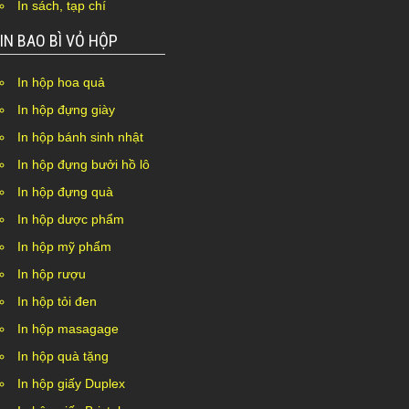
In sách, tạp chí
IN BAO BÌ VỎ HỘP
In hộp hoa quả
In hộp đựng giày
In hộp bánh sinh nhật
In hộp đựng bưởi hồ lô
In hộp đựng quà
In hộp dược phẩm
In hộp mỹ phẩm
In hộp rượu
In hộp tỏi đen
In hộp masagage
In hộp quà tặng
In hộp giấy Duplex