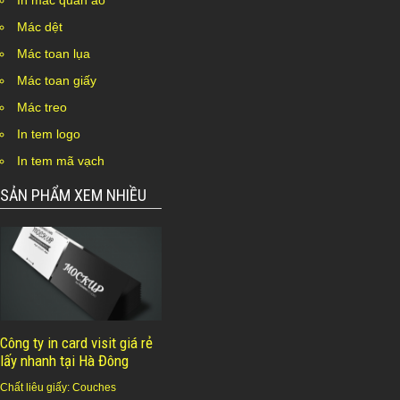
In mác quần áo
Mác dệt
Mác toan lụa
Mác toan giấy
Mác treo
In tem logo
In tem mã vạch
SẢN PHẨM XEM NHIỀU
Công ty in card visit giá rẻ
lấy nhanh tại Hà Đông
Chất liêu giấy: Couches