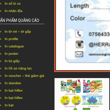
In sổ lò xo
In nhãn đĩa
ẤN PHẨM QUẢNG CÁO
In tờ rơi – tờ gấp
In profile
In catalogue
In poster
In túi giấy
In hồ sơ năng lực
In voucher – thẻ giảm giá
In standee
In bạt hiflex
In bạt hiflex
In bạt