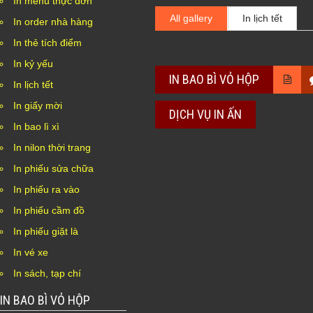
In menu thực đơn
All gallery
In lịch tết
In order nhà hàng
In thẻ tích điểm
In kỷ yếu
IN BAO BÌ VỎ HỘP
In lịch tết
In giấy mời
DỊCH VỤ IN ẤN
In bao lì xì
In nilon thời trang
In phiếu sửa chữa
In phiếu ra vào
In phiếu cầm đồ
In phiếu giặt là
In vé xe
In sách, tạp chí
IN BAO BÌ VỎ HỘP