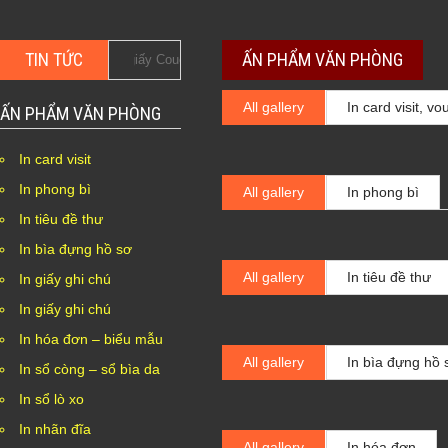
TIN TỨC
ẤN PHẨM VĂN PHÒNG
ác quần áo giấy Couches giá rẻ
In hộp giấy Duplex bồi carto
All gallery
In card visit, v
ẤN PHẨM VĂN PHÒNG
In card visit
In phong bì
All gallery
In phong bì
In tiêu đề thư
In bìa đựng hồ sơ
All gallery
In tiêu đề thư
In giấy ghi chú
In giấy ghi chú
In hóa đơn – biểu mẫu
All gallery
In bìa đựng hồ 
In sổ còng – sổ bìa da
In sổ lò xo
In nhãn đĩa
All gallery
In hóa đơn