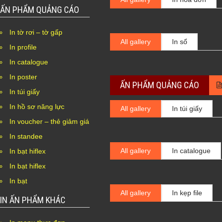
ẤN PHẨM QUẢNG CÁO
In tờ rơi – tờ gấp
All gallery
In sổ
In profile
In catalogue
In poster
ẤN PHẨM QUẢNG CÁO
In túi giấy
In hồ sơ năng lực
All gallery
In túi giấy
In voucher – thẻ giảm giá
In standee
All gallery
In catalogue
In bạt hiflex
In bạt hiflex
In bạt
All gallery
In kẹp file
IN ẤN PHẨM KHÁC