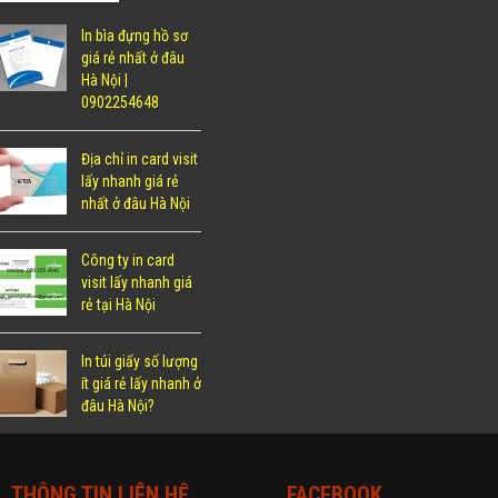
In bìa đựng hồ sơ
giá rẻ nhất ở đâu
Hà Nội |
0902254648
Địa chỉ in card visit
lấy nhanh giá rẻ
nhất ở đâu Hà Nội
Công ty in card
visit lấy nhanh giá
rẻ tại Hà Nội
In túi giấy số lượng
ít giá rẻ lấy nhanh ở
đâu Hà Nội?
THÔNG TIN LIÊN HỆ
FACEBOOK