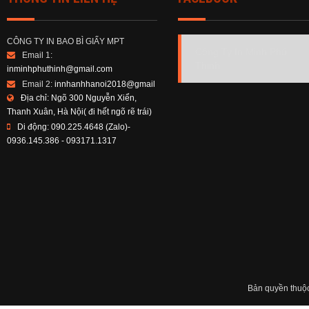
CÔNG TY IN BAO BÌ GIẤY MPT
Công Ty In Minh Phú
Email 1:
Thịnh
inminhphuthinh@gmail.com
Email 2:
innhanhhanoi2018@gmail
Địa chỉ:
Ngõ 300 Nguyễn Xiển,
Thanh Xuân, Hà Nội( đi hết ngõ rẽ trái)
Di động:
090.225.4648 (Zalo)-
0936.145.386 - 093171.1317
Bản quyền thuộ