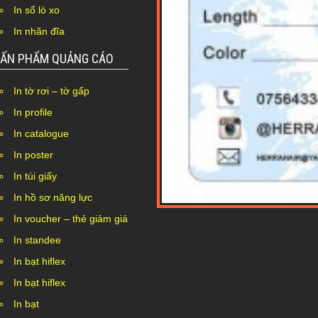
In sổ lò xo
In nhãn đĩa
ẤN PHẨM QUẢNG CÁO
In tờ rơi – tờ gấp
In profile
In catalogue
In poster
In túi giấy
In hồ sơ năng lực
In voucher – thẻ giảm giá
Nothing Found...
In standee
In bạt hiflex
In bạt hiflex
In bạt