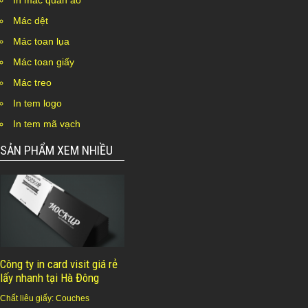
In mác quần áo
Mác dệt
Mác toan lụa
Mác toan giấy
Mác treo
In tem logo
In tem mã vạch
SẢN PHẨM XEM NHIỀU
Công ty in card visit giá rẻ
lấy nhanh tại Hà Đông
Chất liêu giấy: Couches