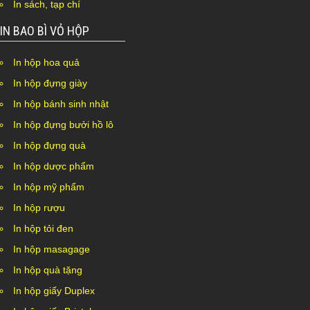
In sách, tạp chí
IN BAO BÌ VỎ HỘP
In hộp hoa quả
In hộp đựng giày
In hộp bánh sinh nhật
In hộp đựng bưởi hồ lô
In hộp đựng quà
In hộp dược phẩm
In hộp mỹ phẩm
In hộp rượu
In hộp tỏi đen
In hộp masagage
In hộp quà tặng
In hộp giấy Duplex