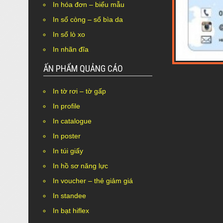
In hóa đơn – biểu mẫu
In sổ còng – sổ bìa da
In sổ lò xo
In nhãn đĩa
ẤN PHẨM QUẢNG CÁO
Nothing Found.
In tờ rơi – tờ gấp
In profile
In catalogue
In poster
In túi giấy
In hồ sơ năng lực
In voucher – thẻ giảm giá
In standee
In bạt hiflex