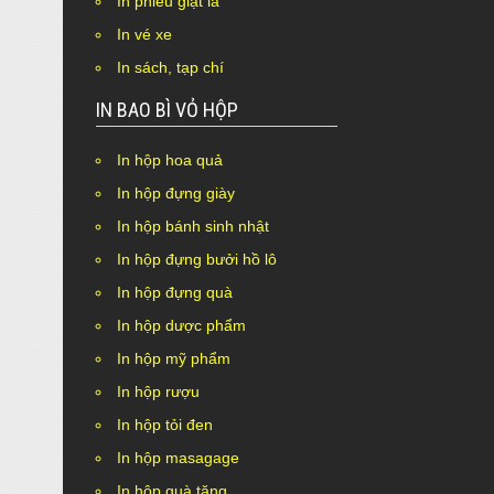
In phiếu giặt là
In vé xe
In sách, tạp chí
IN BAO BÌ VỎ HỘP
In hộp hoa quả
In hộp đựng giày
In hộp bánh sinh nhật
In hộp đựng bưởi hồ lô
In hộp đựng quà
In hộp dược phẩm
In hộp mỹ phẩm
In hộp rượu
In hộp tỏi đen
In hộp masagage
In hộp quà tặng