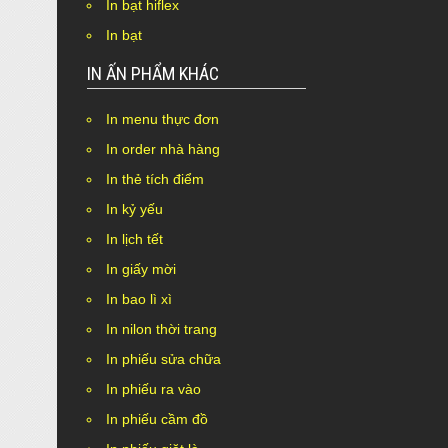
In bạt hiflex
In bạt
IN ẤN PHẨM KHÁC
In menu thực đơn
In order nhà hàng
In thẻ tích điểm
In kỷ yếu
In lịch tết
In giấy mời
In bao lì xì
In nilon thời trang
In phiếu sửa chữa
In phiếu ra vào
In phiếu cầm đồ