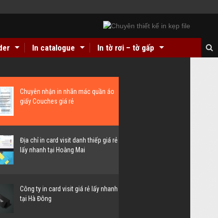
lder
In catalogue
In tờ rơi – tờ gấp
y giá rẻ lấy nhanh Hà Nội, Nghệ An
Chuyên nhận in nhãn mác quần áo
giấy Couches giá rẻ
Địa chỉ in card visit danh thiếp giá rẻ
lấy nhanh tại Hoàng Mai
Công ty in card visit giá rẻ lấy nhanh
tại Hà Đông