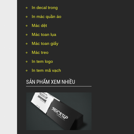
In decal trong
In mác quần áo
Mác dệt
Mác toan lụa
Mác toan giấy
Mác treo
In tem logo
In tem mã vạch
SẢN PHẨM XEM NHIỀU