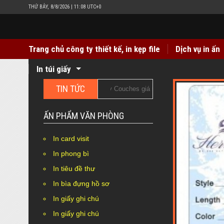
THỨ BẢY, 8/8/2026 | 11:08 UTC+0
Trang chủ công ty thiết kế, in kẹp file
Dịch vụ in ấn
In túi giấy
TIN TỨC
n in nhãn mác quần áo giấy Couches giá rẻ
In hộp giấy Dupl
ẤN PHẨM VĂN PHÒNG
In card visit
In phong bì
In tiêu đề thư
In bìa đựng hồ sơ
In giấy ghi chú
In giấy ghi chú