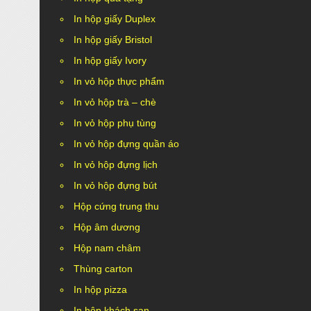
In hộp giấy Duplex
In hộp giấy Bristol
In hộp giấy Ivory
In vỏ hộp thực phẩm
In vỏ hộp trà – chè
In vỏ hộp phụ tùng
In vỏ hộp đựng quần áo
In vỏ hộp đựng lịch
In vỏ hộp đựng bút
Hộp cứng trung thu
Hộp âm dương
Hộp nam châm
Thùng carton
In hộp pizza
In hộp khách sạn