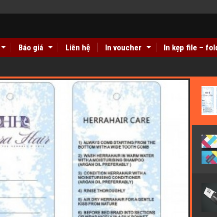
Báo giá
Liên hệ
In voucher
In kẹp file – fo
ex bồi carton giá rẻ ở đâu Hà Nội??
Địa chỉ in tem decal giấ